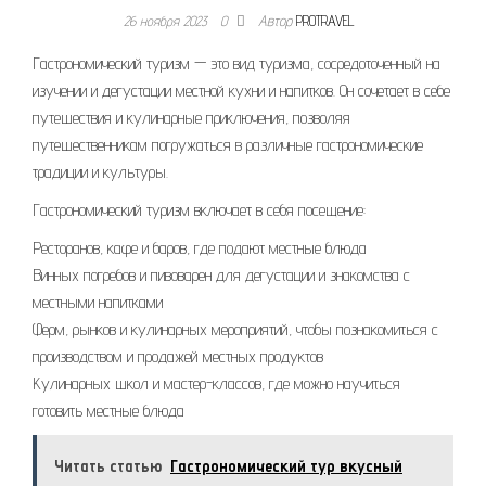
26 ноября 2023
0
Автор
PROTRAVEL
Гастрономический туризм — это вид туризма, сосредоточенный на
изучении и дегустации местной кухни и напитков. Он сочетает в себе
путешествия и кулинарные приключения, позволяя
путешественникам погружаться в различные гастрономические
традиции и культуры.
Гастрономический туризм включает в себя посещение:
Ресторанов, кафе и баров, где подают местные блюда
Винных погребов и пивоварен для дегустации и знакомства с
местными напитками
Ферм, рынков и кулинарных мероприятий, чтобы познакомиться с
производством и продажей местных продуктов
Кулинарных школ и мастер-классов, где можно научиться
готовить местные блюда
Читать статью
Гастрономический тур вкусный