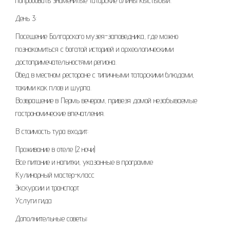
попробовать знаменитые татарские блины кыстыбый.
День 3:
Посещение Болгарского музея-заповедника, где можно
познакомиться с богатой историей и археологическими
достопримечательностями региона.
Обед в местном ресторане с типичными татарскими блюдами,
такими как плов и шурпа.
Возвращение в Пермь вечером, привезя домой незабываемые
гастрономические впечатления.
В стоимость тура входит:
Проживание в отеле (2 ночи)
Все питание и напитки, указанные в программе
Кулинарный мастер-класс
Экскурсии и транспорт
Услуги гида
Дополнительные советы: