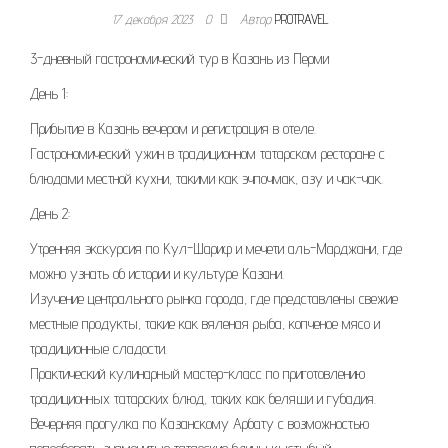
17 декабря 2023
0
Автор
PROTRAVEL
3-дневный гастрономический тур в Казань из Перми
День 1:
Прибытие в Казань вечером и регистрация в отеле.
Гастрономический ужин в традиционном татарском ресторане с
блюдами местной кухни, такими как эчпочмак, азу и чак-чак.
День 2:
Утренняя экскурсия по Кул-Шариф и мечети аль-Марджани, где
можно узнать об истории и культуре Казани.
Изучение центрального рынка города, где представлены свежие
местные продукты, такие как вяленая рыба, копченое мясо и
традиционные сладости.
Практический кулинарный мастер-класс по приготовлению
традиционных татарских блюд, таких как беляши и губадия.
Вечерняя прогулка по Казанскому Арбату с возможностью