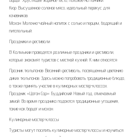
Борцог: Хрустящее жареное тесто, похожее на пончики.
Кюр: Высушенное соленое мясо, идеальный перекус для
кочевников.
Махан: Молочно-чайный напиток с солью и перцем, бодрящий и
питательный.
Праздники и фестивали
В Калмыкии проводятся различные праздники и фестивали,
которые знакомят туристов с местной кухней. К ним относятся:
Празник тюльпанов: Весенний фестиваль, посвященный цветению
диких тюльпанов. Здесь можно попробовать традиционные блюда,
а также принять участие в кулинарных мастер-классах.
Праздник «Цаган Сар»: Буддийский Новый год, отмечаемый
зимой. Во время праздника подаются традиционные угощения,
такие как борцог и махан.
Кулинарные мастер-классы
Туристы могут посетить кулинарные мастер-классы и научиться