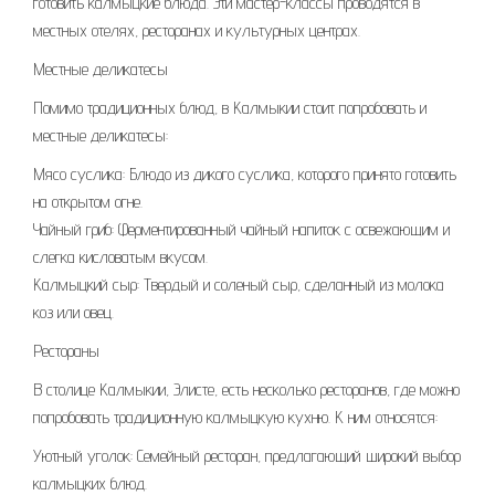
готовить калмыцкие блюда. Эти мастер-классы проводятся в
местных отелях, ресторанах и культурных центрах.
Местные деликатесы
Помимо традиционных блюд, в Калмыкии стоит попробовать и
местные деликатесы:
Мясо суслика: Блюдо из дикого суслика, которого принято готовить
на открытом огне.
Чайный гриб: Ферментированный чайный напиток с освежающим и
слегка кисловатым вкусом.
Калмыцкий сыр: Твердый и соленый сыр, сделанный из молока
коз или овец.
Рестораны
В столице Калмыкии, Элисте, есть несколько ресторанов, где можно
попробовать традиционную калмыцкую кухню. К ним относятся:
Уютный уголок: Семейный ресторан, предлагающий широкий выбор
калмыцких блюд.