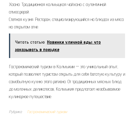
Хаана: Традиционная калмыцкая чайхана с аутентичной
атмосферой.
Степная кузня: Ресторан, специализирующийся на блюдах из мяса
на открытом огне.
Читать статью
Новинки уличной еды: что
заказывать в поездке
Гастрономический туризм в Калмыкии — это уникальный опыт,
который позволяет туристам открыть для себя богатую культуру и
самобытную кухню этого региона. От традиционных мясных блюд
до молочных деликатесов, Калмыкия предлагает незабываемое
кулинарное путешествие.
Рубрика
Гастрономический туризм