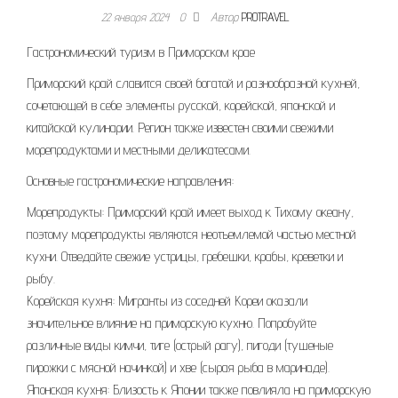
22 января 2024
0
Автор
PROTRAVEL
Гастрономический туризм в Приморском крае
Приморский край славится своей богатой и разнообразной кухней,
сочетающей в себе элементы русской, корейской, японской и
китайской кулинарии. Регион также известен своими свежими
морепродуктами и местными деликатесами.
Основные гастрономические направления:
Морепродукты: Приморский край имеет выход к Тихому океану,
поэтому морепродукты являются неотъемлемой частью местной
кухни. Отведайте свежие устрицы, гребешки, крабы, креветки и
рыбу.
Корейская кухня: Мигранты из соседней Кореи оказали
значительное влияние на приморскую кухню. Попробуйте
различные виды кимчи, тиге (острый рагу), пигоди (тушеные
пирожки с мясной начинкой) и хве (сырая рыба в маринаде).
Японская кухня: Близость к Японии также повлияла на приморскую