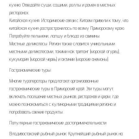
кухню. Отведайте суши, сашими, роллы и рамен в местных
ресторанах.
Китайская кухня: Исторические связи с Китаем привели к тому, что
китайская кухня распространилась по всему Приморскому краю.
Попробуйте пельмени, лапшу и блюда из свинины.
Местные деликатесы: Регион также славится уникальными
местными деликатесами, такими как трепанг (морской огурец),
кукумария (морской червь) и актинии (морские анемоны).
Гастрономические туры:
Многие туроператоры предлагают организованные
гастрономические туры в Приморский край. Эти туры могут
включать посещение местных рынков, ресторанов и ферм, где
можно познакомиться с кулинарными традициями региона и
попробовать свежие продукты.
Популярные гастрономические достопримечательности:
Владивостокский рыбный рынок: Крупнейший рыбный рынок на