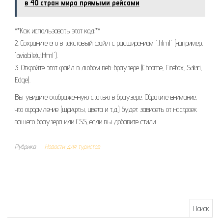
в 40 стран мира прямыми рейсами
**Как использовать этот код:**
2. Сохраните его в текстовый файл с расширением `.html` (например‚
`aviabilety.html`).
3. Откройте этот файл в любом веб-браузере (Chrome‚ Firefox‚ Safari‚
Edge).
Вы увидите отображенную статью в браузере. Обратите внимание‚
что оформление (шрифты‚ цвета и т.д.) будет зависеть от настроек
вашего браузера или CSS‚ если вы добавите стили.
Рубрика
Новости для туристов
Найти: