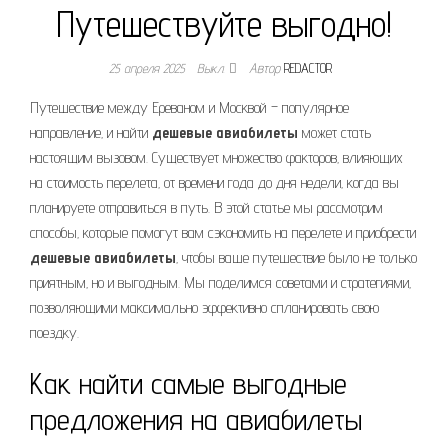
Путешествуйте выгодно!
25 апреля 2025
Выкл.
Автор
REDACTOR
Путешествие между Ереваном и Москвой – популярное
направление‚ и найти
дешевые авиабилеты
может стать
настоящим вызовом. Существует множество факторов‚ влияющих
на стоимость перелета‚ от времени года до дня недели‚ когда вы
планируете отправиться в путь. В этой статье мы рассмотрим
способы‚ которые помогут вам сэкономить на перелете и приобрести
дешевые авиабилеты
‚ чтобы ваше путешествие было не только
приятным‚ но и выгодным. Мы поделимся советами и стратегиями‚
позволяющими максимально эффективно спланировать свою
поездку.
Как найти самые выгодные
предложения на авиабилеты