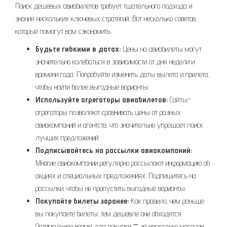
Поиск дешевых авиабилетов требует тщательного подхода и
знания нескольких ключевых стратегий. Вот несколько советов‚
которые помогут вам сэкономить:
Будьте гибкими в датах:
Цены на авиабилеты могут
значительно колебаться в зависимости от дня недели и
времени года. Попробуйте изменить даты вылета и прилета‚
чтобы найти более выгодные варианты.
Используйте агрегаторы авиабилетов:
Сайты-
агрегаторы позволяют сравнивать цены от разных
авиакомпаний и агентств‚ что значительно упрощает поиск
лучших предложений.
Подписывайтесь на рассылки авиакомпаний:
Многие авиакомпании регулярно рассылают информацию об
акциях и специальных предложениях. Подпишитесь на
рассылки‚ чтобы не пропустить выгодные варианты.
Покупайте билеты заранее:
Как правило‚ чем раньше
вы покупаете билеты‚ тем дешевле они обходятся.
Оптимальное время для покупки ⎻ за несколько месяцев