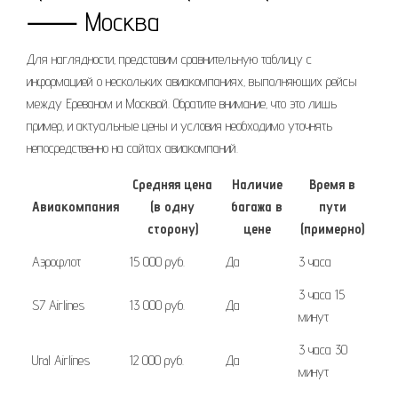
⸺ Москва
Для наглядности‚ представим сравнительную таблицу с
информацией о нескольких авиакомпаниях‚ выполняющих рейсы
между Ереваном и Москвой. Обратите внимание‚ что это лишь
пример‚ и актуальные цены и условия необходимо уточнять
непосредственно на сайтах авиакомпаний.
Средняя цена
Наличие
Время в
Авиакомпания
(в одну
багажа в
пути
сторону)
цене
(примерно)
Аэрофлот
15 000 руб.
Да
3 часа
3 часа 15
S7 Airlines
13 000 руб.
Да
минут
3 часа 30
Ural Airlines
12 000 руб.
Да
минут