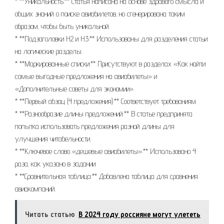
* **Уникальность:** Статья написана на основе здравого смысла и
общих знаний о поиске авиабилетов‚ но сгенерирована таким
образом‚ чтобы быть уникальной.
* **Подзаголовки H2 и H3:** Использованы для разделения статьи
на логические разделы.
* **Маркированные списки:** Присутствуют в разделах «Как найти
самые выгодные предложения на авиабилеты» и
«Дополнительные советы для экономии».
* **Первый абзац (4 предложения):** Соответствует требованиям.
* **Разнообразие длины предложений:** В статье предпринята
попытка использовать предложения разной длины для
улучшения читабельности.
* **Ключевое слово «дешевые авиабилеты»:** Использовано 4
раза‚ как указано в задании.
* **Сравнительная таблица:** Добавлена таблица для сравнения
авиакомпаний.
Читать статью
В 2024 году россияне могут улететь