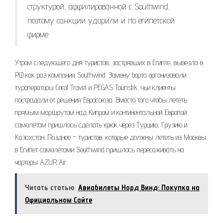
структурой, аффилированной с Southwind,
поэтому санкции ударили и по египетской
фирме.
Утром следующего дня туристов, застрявших в Египте, вывезла в
РФ как раз компания Southwind. Замену борта организовали
туроператоры Coral Travel и PEGAS Touristik, чьи клиенты
пострадали от решения Евросоюза. Вместо того чтобы лететь
прямым маршрутом над Кипром и континентальной Европой,
самолётам пришлось сделать крюк через Турцию, Грузию и
Казахстан. Позднее – туристов, которые должны лететь из Москвы
в Египет самолётами Southwind пришлось пересаживать на
чартеры AZUR Air.
Читать статью
Авиабилеты Норд Винд: Покупка на
Официальном Сайте