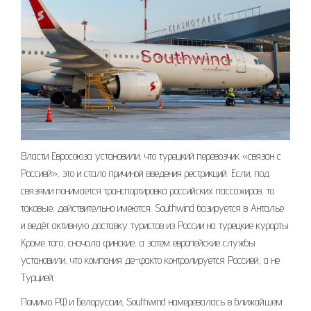
Власти Евросоюза установили, что турецкий перевозчик «связан с
Россией», это и стало причиной введения рестрикций. Если, под
связями понимается транспортировка российских пассажиров, то
таковые, действительно имеются. Southwind базируется в Анталье
и ведёт активную доставку туристов из России на турецкие курорты.
Кроме того, сначала финские, а затем европейские службы
установили, что компания де-факто контролируется Россией, а не
Турцией.
Помимо РФ и Белоруссии, Southwind намеревалась в ближайшем