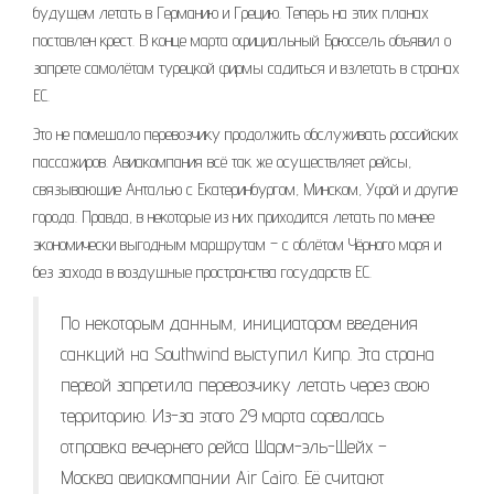
будущем летать в Германию и Грецию. Теперь на этих планах
поставлен крест. В конце марта официальный Брюссель объявил о
запрете самолётам турецкой фирмы садиться и взлетать в странах
ЕС.
Это не помешало перевозчику продолжить обслуживать российских
пассажиров. Авиакомпания всё так же осуществляет рейсы,
связывающие Анталью с Екатеринбургом, Минском, Уфой и другие
города. Правда, в некоторые из них приходится летать по менее
экономически выгодным маршрутам – с облётом Чёрного моря и
без захода в воздушные пространства государств ЕС.
По некоторым данным, инициатором введения
санкций на Southwind выступил Кипр. Эта страна
первой запретила перевозчику летать через свою
территорию. Из-за этого 29 марта сорвалась
отправка вечернего рейса Шарм-эль-Шейх –
Москва авиакомпании Air Cairo. Её считают