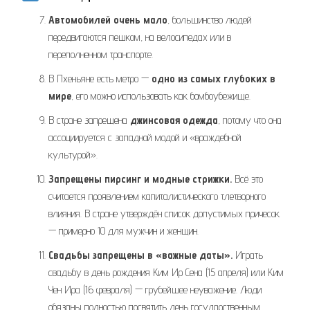
Автомобилей очень мало
, большинство людей
передвигаются пешком, на велосипедах или в
переполненном транспорте.
В Пхеньяне есть метро —
одно из самых глубоких в
мире
, его можно использовать как бомбоубежище.
В стране запрещена
джинсовая одежда
, потому что она
ассоциируется с западной модой и «враждебной
культурой».
Запрещены пирсинг и модные стрижки.
Всё это
считается проявлением капиталистического тлетворного
влияния. В стране утверждён список допустимых причесок
— примерно 10 для мужчин и женщин.
Свадьбы запрещены в «важные даты».
Играть
свадьбу в день рождения Ким Ир Сена (15 апреля) или Ким
Чен Ира (16 февраля) — грубейшее неуважение. Люди
обязаны полностью посвятить день государственным