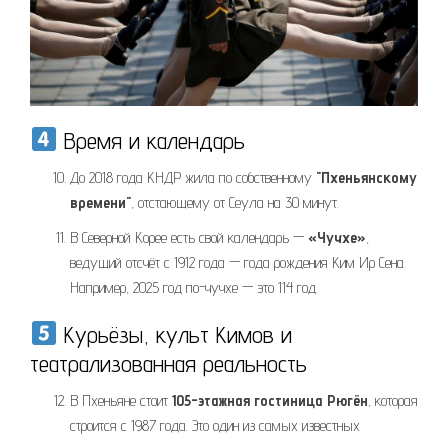
Время и календарь
До 2018 года КНДР жила по собственному
"Пхеньянскому
времени"
, отстающему от Сеула на 30 минут.
В Северной Корее есть свой календарь —
«Чучхе»
,
ведущий отсчёт с 1912 года — года рождения Ким Ир Сена.
Например, 2025 год по-чучхе — это 114 год.
Курьёзы, культ Кимов и
театрализованная реальность
В Пхеньяне стоит
105-этажная гостиница Рюгён
, которая
строится с 1987 года. Это один из самых известных