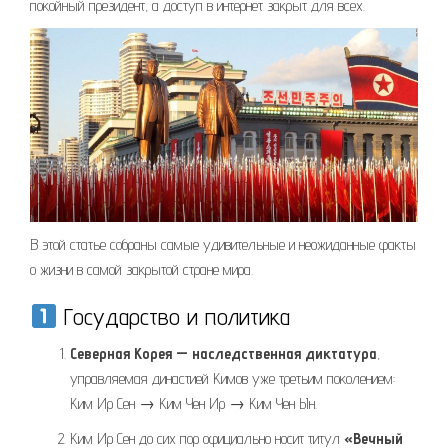
покойный президент, а доступ в интернет закрыт для всех.
В этой статье собраны самые удивительные и неожиданные факты
о жизни в самой закрытой стране мира.
Государство и политика
Северная Корея — наследственная диктатура
,
управляемая династией Кимов уже третьим поколением:
Ким Ир Сен → Ким Чен Ир → Ким Чен Ын.
Ким Ир Сен до сих пор официально носит титул
«Вечный