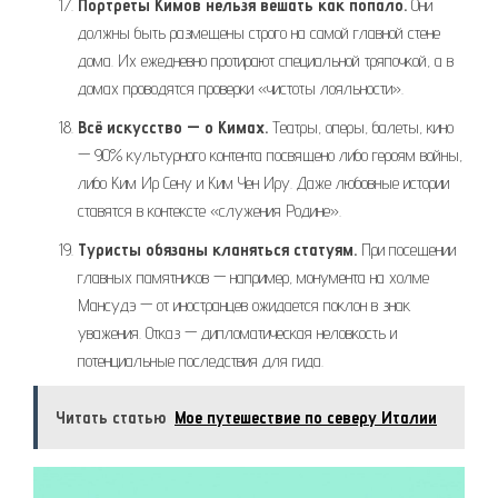
Портреты Кимов нельзя вешать как попало.
Они
должны быть размещены строго на самой главной стене
дома. Их ежедневно протирают специальной тряпочкой, а в
домах проводятся проверки «чистоты лояльности».
Всё искусство — о Кимах.
Театры, оперы, балеты, кино
— 90% культурного контента посвящено либо героям войны,
либо Ким Ир Сену и Ким Чен Иру. Даже любовные истории
ставятся в контексте «служения Родине».
Туристы обязаны кланяться статуям.
При посещении
главных памятников — например, монумента на холме
Мансудэ — от иностранцев ожидается поклон в знак
уважения. Отказ — дипломатическая неловкость и
потенциальные последствия для гида.
Читать статью
Мое путешествие по северу Италии