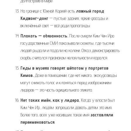
долгостроев в мире.
На границе с Южной Кореей есть
ложный город
Киджонг-донг
— пустые здания, яркие фасады и
включённый свет — всё ради пропаганды.
Плакать — обязанность.
После смерти Ким Чен Ира
государственные СМИ показывали сюжеты, где тысячи
людей рыдали и падали на колени. Отказ демонстрировать
скорбь считался признаком нелояльности и карался.
Гиды в музеях говорят шёпотом у портретов
Кимов.
Даже в помещении, где нет никого, экскурсоводы
могут снижать голос и кланяться перед изображением
лидеров — это часть официального этикета.
Нет таких имён, как у лидера.
Когда у власти был
Ким Чен Ир, людям запрещали давать детям это имя.
Более того, всех уже носивших такое имя
заставляли
переименоваться
.