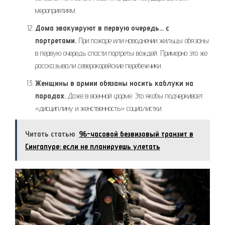
мероприятиям.
Дома эвакуируют в первую очередь… с
портретами.
При пожаре или наводнении жильцы обязаны
в первую очередь спасти портреты вождей. Примерно это же
рассказывали северокорейские перебежчики.
Женщины в армии обязаны носить каблуки на
парадах.
Даже в военной форме. Это якобы подчеркивает
«дисциплину и женственность» социалистки.
Читать статью
96-часовой безвизовый транзит в
Сингапуре: если не планируешь улетать