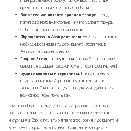
планировать свою поездку, тем больше у вас будет
времени на решение возможных проблем.
Внимательно читайте правила тарифа.
Перед
покупкой билета внимательно изучите условия тарифа,
чтобы знать свои права и обязанности.
Обращайтесь в Аэрофлот заранее.
Если вы знаете о
необходимости изменить дату вылета, обратитесь в
Аэрофлот как можно раньше.
Сохраняйте все документы.
Сохраняйте все документы,
связанные с вашей поездкой (билеты, бронирования, чеки).
Будьте вежливы и терпеливы.
При обращении в
службу поддержки Аэрофлота будьте вежливы и
терпеливы. Операторы службы поддержки сделают все
возможное, чтобы помочь вам.
Обмен авиабилета на другую дату в Аэрофлоте – это вполне
реальная задача, если знать основные правила и следовать
инструкциям. Важно помнить о типе тарифа, времени до вылета и
возможных сборах. Своевременное обращение в Аэрофлот и