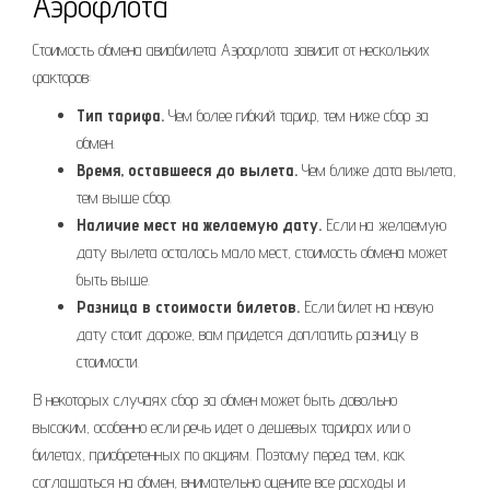
Аэрофлота
Стоимость обмена авиабилета Аэрофлота зависит от нескольких
факторов:
Тип тарифа.
Чем более гибкий тариф, тем ниже сбор за
обмен.
Время, оставшееся до вылета.
Чем ближе дата вылета,
тем выше сбор.
Наличие мест на желаемую дату.
Если на желаемую
дату вылета осталось мало мест, стоимость обмена может
быть выше.
Разница в стоимости билетов.
Если билет на новую
дату стоит дороже, вам придется доплатить разницу в
стоимости.
В некоторых случаях сбор за обмен может быть довольно
высоким, особенно если речь идет о дешевых тарифах или о
билетах, приобретенных по акциям. Поэтому перед тем, как
соглашаться на обмен, внимательно оцените все расходы и