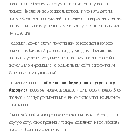
подготовка необходимых документов значительно упростят
процесс. Не стесняйтесь задавать вопросы и уточнять детали,
чтобы избежать недоразумений. Тщательное планирование и знание
правил помогут вам успешно изменить дату вылета и продолжить
путешествие.
Надеемся, данная статья помогла вам разобраться в вопросе
обмена авиабилетов Аэрофлота на другую дату. Помните, что
правила и условия могут меняться, поэтому всегда проверяйте
актуальную информацию на официальном сайте авиакомпании.
Успешных вам путешествий!
Понимание процесса
обмена авиабилета на другую дату
Аэрофлот
позволяет избежать стресса и финансовых потерь. Зная
правила и следуя рекомендациям, вы сможете успешно изменить
свои планы.
Описание: Узнайте, как произвести обмен авиабилета Аэрофлот на
другую дату, какие правила и тарифы действуют, и как избежать
высоких сборов при обмене билетов.