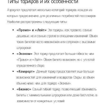
Типы тарифов и их особенности
Аэрофлот предлагает несколько категорий тарифов, каждая из
которых предназначена для различных потребностей пассажиров.
Наиболее распространены следующие типы:
«Промо» и «Лайт»
: Эти тарифы, как правило, самые
дешевые, но и самые строгие в отношении изменений. Обмен
таких билетов часто невозможен или сопряжен с высокими
штрафами.
«Эконом»
: Этот тариф предлагает больше гибкости, чем
«Промо» и «Лайт». Обмен билета возможен, но с уплатой
определенного сбора.
«Комфорт»
: Данный тариф предоставляет еще больше
возможностей для изменений и возвратов. Сборы за обмен
обычно ниже, чем для тарифа «Эконом».
«Бизнес»
: Самый гибкий тариф, позволяющий обменивать
билеты с минимальными штрафами или даже бесплатно, в
зависимости от конкретных условий.