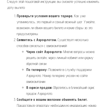
Следуя этой пошаговой инструкции, вы сможете успешно изменить
дату вылета:
Проверьте условия вашего тарифа.
Как уже
упоминалось, это первый и самый важный шаг. Узнайте,
возможен ли обмен вашего билета и какие сборы за это
предусмотрены.
Свяжитесь с Аэрофлотом.
Существует несколько
способов связаться с авиакомпанией:
Через сайт Аэрофлота:
Многие вопросы можно
решить онлайн, через личный кабинет или форму
обратной связи.
По телефону:
Позвоните в службу поддержки
Аэрофлота. Номер телефона указан на сайте
авиакомпании.
В офисе продаж:
Обратитесь в ближайший офис
продаж Аэрофлота.
Сообщите о вашем желании обменять билет.
Предоставьте оператору необходимую информацию: номер