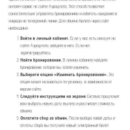
онлайн-сервис на сайте Аэрофлота. Этот способ позволяет
самостоятельно управлять бронированием и избегать ожидания в
очереди на телефонной линии. Для обмена билета через сайт
необходимо:
Войти в личный кабинет.
Если у вас есть аккаунт на
сайте Аэрофлота, войдите в него. Если нет,
зарегистрируйтесь.
Найти бронирование.
В личном кабинете найдите
бронирование, которое вы хотите изменить.
Выберите опцию «Изменить бронирование».
Эта
опция может называться по-разному, в зависимости от
версии сайта.
Следуйте инструкциям на экране;
Система предложит
вам выбрать новую дату вылета и рассчитает стоимость
обмена.
Оплатите сбор за обмен.
После выбора новой даты и
оплаты сбора вы получите новый электронный билет.