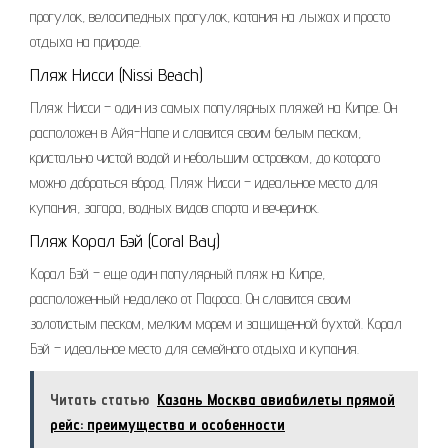
прогулок, велосипедных прогулок, катания на лыжах и просто
отдыха на природе.
Пляж Нисси (Nissi Beach)
Пляж Нисси – один из самых популярных пляжей на Кипре. Он
расположен в Айя-Напе и славится своим белым песком,
кристально чистой водой и небольшим островком, до которого
можно добраться вброд. Пляж Нисси – идеальное место для
купания, загара, водных видов спорта и вечеринок.
Пляж Корал Бэй (Coral Bay)
Корал Бэй – еще один популярный пляж на Кипре,
расположенный недалеко от Пафоса. Он славится своим
золотистым песком, мелким морем и защищенной бухтой. Корал
Бэй – идеальное место для семейного отдыха и купания.
Читать статью
Казань Москва авиабилеты прямой
рейс: преимущества и особенности