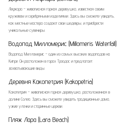
Лефкара – живописная горная деревушка, известная своим
кружевом и серебряными изделиями. Здесь вы сможете увидеть,
как местные мастера создают свои шедевры, и приобрести
уникальные сувениры.
Водопад Милломерис (Millomeris Waterfall)
Водопад Милломерис – один из самых высоких водопадов на
Кипре. Он расположен в горах Троодос и предлагает
захватывающие виды.
Деревня Какопетрия (Kakopetria)
Какопетрия – живописная горная деревушка, расположенная в
долине Солеа. Здесь вы сможете увидеть традиционные дома,
узкие улочки и старинные церкви.
Пляж Лара (Lara Beach)