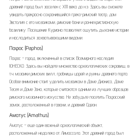
древний город был заселен с XIII века до н.э. Здесь вы сможете
увидеть прекрасно сохранившийся греко-римский театр, дом
Эвстолия с его мозаиками, римские бани и раннехристианскую
базилику. Посещение Куриона позволяет ощутить дыхание истории
и насладиться захватывающими видами.
Пафос (Paphos)
Пафос – город, включенный в список Всемирного наследия
ЮНЕСКО. Здесь вы найдете множество археологических сокровищ, в
т.ч. мозаики римских вилл, гробницы царей и руины древнего порта.
Особое внимание стоит уделить мозаикам в Доме Диониса, Доме
Тесея и Доме Эона, которые считаются одними из лучших образцов
римского мозаичного искусства. Не забудьте посетить Пафосский
замок, расположенный в гавани, и древний Одеон.
Аматус (Amathus)
Аматус – еще один важный археологический объект,
расположенный недалеко от Лимассола. Этот древний город был