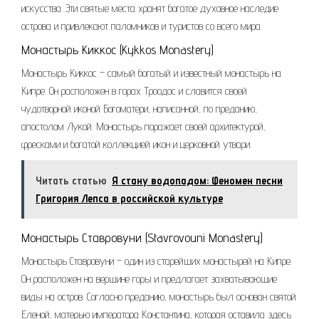
искусства. Эти святые места хранят богатое духовное наследие
острова и привлекают паломников и туристов со всего мира.
Монастырь Киккос (Kykkos Monastery)
Монастырь Киккос – самый богатый и известный монастырь на
Кипре. Он расположен в горах Троодос и славится своей
чудотворной иконой Богоматери, написанной, по преданию,
апостолом Лукой. Монастырь поражает своей архитектурой,
фресками и богатой коллекцией икон и церковной утвари.
Читать статью
Я стану водопадом: Феномен песни
Григория Лепса в российской культуре
Монастырь Ставровуни (Stavrovouni Monastery)
Монастырь Ставровуни – один из старейших монастырей на Кипре.
Он расположен на вершине горы и предлагает захватывающие
виды на остров. Согласно преданию, монастырь был основан святой
Еленой, матерью императора Константина, которая оставила здесь