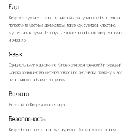
Еда
Кипрская кухня – это настоящий рай для гурманов. Обязательно
попробуйте местные деликатесы, такие как сувлаки, клефтико,
мусака и халлуми. Не забудьте также попробовать кипрское вино
и зиванию.
Язык
Официальными языками на Кипре являются греческий и турецкий.
Однако большинство жителей говорят по-английски, поэтому у вас
не возникнет проблем с общением.
Валюта
Валютой на Кипре является евро.
Безопасность
Кипр – безопасная страна для туристов. Однако, как и в любом