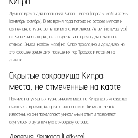
Кипра
Лучшее время для посещения Кипра – весна (апрель-май) и осень
(сентябрь-октябрь). В это время года погода на острове мягкая и
солнечная, а туристов не так много, как летом. Летом (июнь-август)
на Кипре очень жарко, но это идеальное время для пляжного
отдыха. Зимой (ноябрь-март) на Кипре прохладно и дождливо, но
это хорошее время для посещения гор Троодос и катания на
лыжах.
Скрытые сокровища Кипра:
места, не отмеченные на карте
Помимо популярных туристических мест, на Кипре есть множество
скрытых сокровищ, которые стоит посетить. Эти места не так
известны, но они предлагают уникальный опыт и позволяют
окунуться в аутентичную атмосферу острова.
Деревня Лефкара (Lefkara)