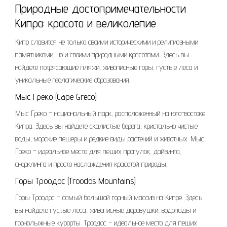
Природные достопримечательности
Кипра: красота и великолепие
Кипр славится не только своими историческими и религиозными
памятниками, но и своими природными красотами. Здесь вы
найдете потрясающие пляжи, живописные горы, густые леса и
уникальные геологические образования.
Мыс Греко (Cape Greco)
Мыс Греко – национальный парк, расположенный на юго-востоке
Кипра. Здесь вы найдете скалистые берега, кристально чистые
воды, морские пещеры и редкие виды растений и животных. Мыс
Греко – идеальное место для пеших прогулок, дайвинга,
снорклинга и просто наслаждения красотой природы.
Горы Троодос (Troodos Mountains)
Горы Троодос – самый большой горный массив на Кипре. Здесь
вы найдете густые леса, живописные деревушки, водопады и
горнолыжные курорты. Троодос – идеальное место для пеших