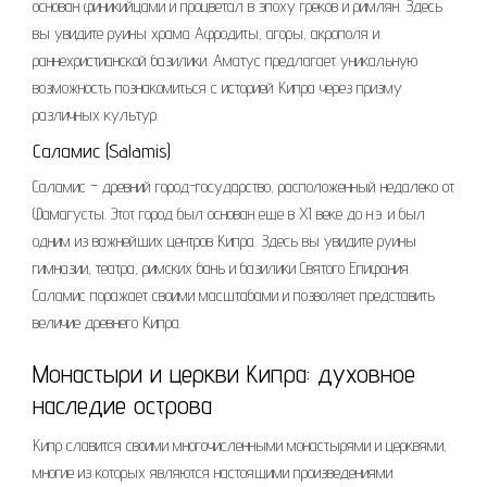
основан финикийцами и процветал в эпоху греков и римлян. Здесь
вы увидите руины храма Афродиты, агоры, акрополя и
раннехристианской базилики. Аматус предлагает уникальную
возможность познакомиться с историей Кипра через призму
различных культур.
Саламис (Salamis)
Саламис – древний город-государство, расположенный недалеко от
Фамагусты. Этот город был основан еще в XI веке до н.э. и был
одним из важнейших центров Кипра. Здесь вы увидите руины
гимназии, театра, римских бань и базилики Святого Епифания.
Саламис поражает своими масштабами и позволяет представить
величие древнего Кипра.
Монастыри и церкви Кипра: духовное
наследие острова
Кипр славится своими многочисленными монастырями и церквями,
многие из которых являются настоящими произведениями