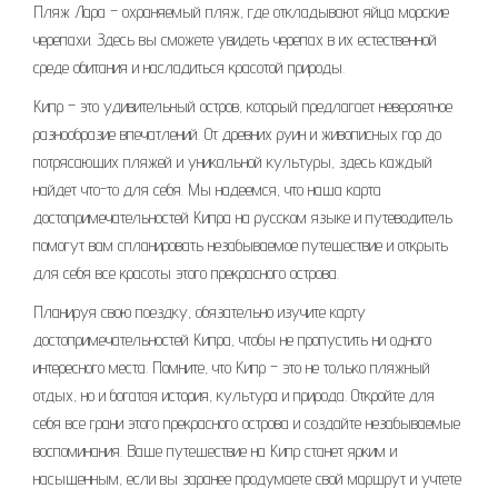
Пляж Лара – охраняемый пляж, где откладывают яйца морские
черепахи. Здесь вы сможете увидеть черепах в их естественной
среде обитания и насладиться красотой природы.
Кипр – это удивительный остров, который предлагает невероятное
разнообразие впечатлений. От древних руин и живописных гор до
потрясающих пляжей и уникальной культуры, здесь каждый
найдет что-то для себя. Мы надеемся, что наша карта
достопримечательностей Кипра на русском языке и путеводитель
помогут вам спланировать незабываемое путешествие и открыть
для себя все красоты этого прекрасного острова.
Планируя свою поездку, обязательно изучите карту
достопримечательностей Кипра, чтобы не пропустить ни одного
интересного места. Помните, что Кипр – это не только пляжный
отдых, но и богатая история, культура и природа. Откройте для
себя все грани этого прекрасного острова и создайте незабываемые
воспоминания. Ваше путешествие на Кипр станет ярким и
насыщенным, если вы заранее продумаете свой маршрут и учтете