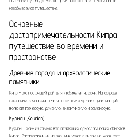
полезный путеводитель, который поможет вам спланировать
незабываемое путешествие.
Основные
достопримечательности Кипра:
путешествие во времени и
пространстве
Древние города и археологические
памятники
Кипр – это настоящий рай для любителей истории. На острове
сохранились многочисленные памятники древних цивилизаций,
включая греческую, римскую, византийскую и османскую.
Курион (Kourion)
Курион – один из самых впечатляющих археологических объектов
Кипра. Расположенный на вершине утеса с видом на море, этот