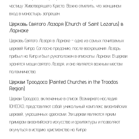
частицу Животворящего Креста. Важно отметить, что женщинам
вход в монастырь запрещен.
Церковь Святого Лазаря (Church of Saint Lazarus) в
Ларнаке
Церковь Святого Лазаря в Ларнаке – одна из самых почитаемых
церквей Кипра. Согласно преданию, после воскрешения Лазарь
прибыл на Кипр и был рукоположен в епископы Ларнаки. В церкви
хранятся мощи святого Лазаря, и она является важным местом
паломничества.
Церкви Троодоса (Painted Churches in the Troodos
Region)
Церкви Троодоса, включенные в список Всемирного наследия
ЮНЕСКО, представляют собой уникальный комплекс византийских
церквей, украшенных фресками. Эти церкви являются ярким
примером византийского искусства и архитектуры и позволяют
окунуться в историю христианства на Кипре.