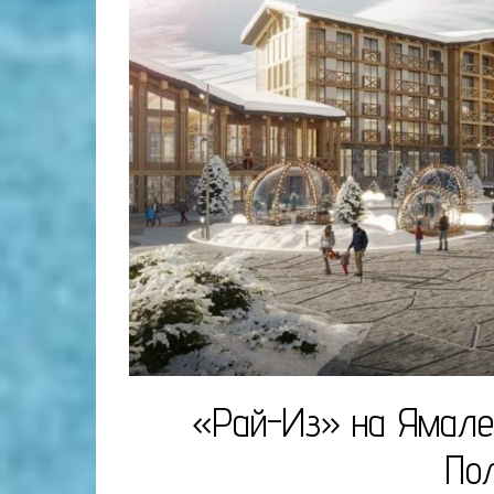
«Рай-Из» на Ямале
По