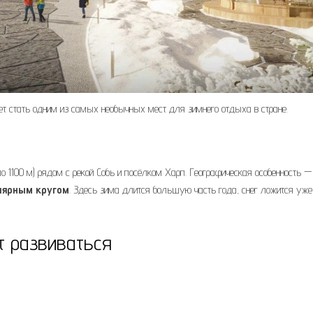
ает стать одним из самых необычных мест для зимнего отдыха в стране.
о 1100 м) рядом с рекой Собь и посёлком Харп. Географическая особенность —
лярным кругом
. Здесь зима длится большую часть года, снег ложится уже
ет развиваться