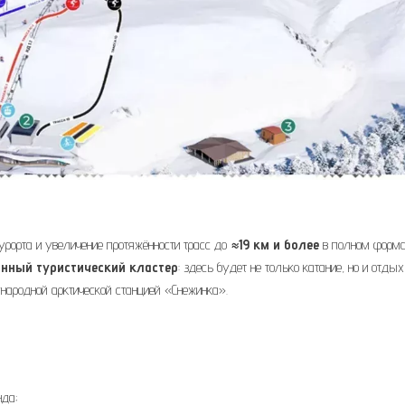
курорта и увеличение протяжённости трасс до
≈19 км и более
в полном форма
онный туристический кластер
: здесь будет не только катание, но и отдых
народной арктической станцией «Снежинка».
нда;