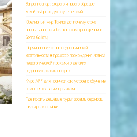
Загранпаспорт старого и нового образца:
какой выбрать для путешествий
Ювелирный мир Таиланда: почему стоит
воспользоваться бесплатным трансфером в
Gems Gallery
Формирование основ педагогической
деятельности в процессе прохождения летней
педагогической практики в детских
оздоровительных центрах
Курс AFF для новичка: как устроено обучение
самостоятельным прыжкам
Где искать дешёвые туры: восемь сервисов,
фильтры и ошибки