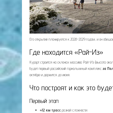
Его открытие планируется к 2028–2029 годам, и он обещ
Где находится «Рай-Из»
Курорт строится на склонах массива Рай-Из (высота окол
будет первый российский горнолыжный комплекс
за По
октябре и держится до июня.
Что построят и как это буд
Первый этап
≈12 км трасс
разной сложности;