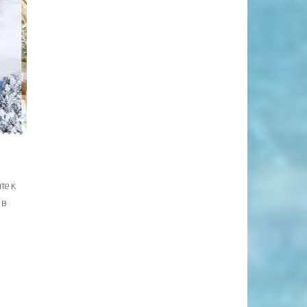
те к
 в