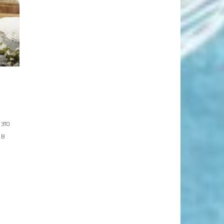
 это
 в