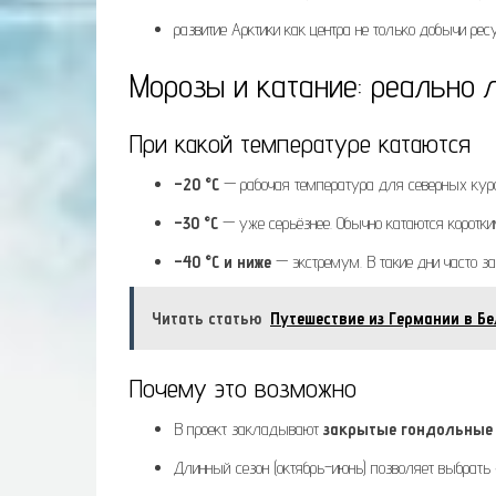
развитие Арктики как центра не только добычи ресу
Морозы и катание: реально л
При какой температуре катаются
–20 °C
— рабочая температура для северных курор
–30 °C
— уже серьёзнее. Обычно катаются коротки
–40 °C и ниже
— экстремум. В такие дни часто з
Читать статью
Путешествие из Германии в Б
Почему это возможно
В проект закладывают
закрытые гондольные
Длинный сезон (октябрь–июнь) позволяет выбрать 