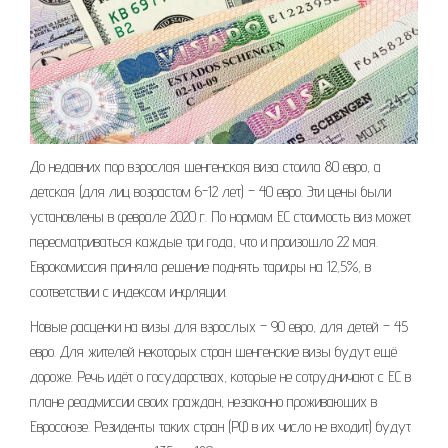
До недавних пор взрослая шенгенская виза стоила 80 евро, а
детская (для лиц возрастом 6-12 лет) – 40 евро. Эти цены были
установлены в феврале 2020 г. По нормам ЕС стоимость виз может
пересматриваться каждые три года, что и произошло 22 мая.
Еврокомиссия приняла решение поднять тарифы на 12,5%, в
соответствии с индексом инфляции.
Новые расценки на визы для взрослых – 90 евро, для детей – 45
евро. Для жителей некоторых стран шенгенские визы будут ещё
дороже. Речь идёт о государствах, которые не сотрудничают с ЕС в
плане реадмиссии своих граждан, незаконно проживающих в
Евросоюзе. Резиденты таких стран (РФ в их число не входит) будут