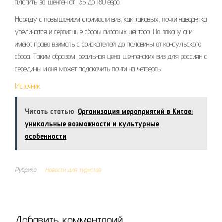
платить за шенген от 135 до 180 евро.
Наряду с повышением стоимости виз, как таковых, почти наверняка
увеличатся и сервисные сборы визовых центров. По закону они
имеют право взимать с соискателей до половины от консульского
сбора. Таким образом, реальная цена шенгенских виз для россиян с
середины июня может подскочить почти на четверть.
Источник
Читать статью
Организация мероприятий в Китае:
уникальные возможности и культурные
особенности
Рубрика
Новости для туристов
Добавить комментарий