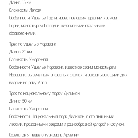
Длина: 15 км
Сложность: Легкая
Особенности: Ущелье Гарни, известное своим древним храмом
Гарни, монастырем Гегард и живописными скальными
образованиями.
Трек по ущелью Нораванк
Длина: 20 км
Сложность: Умеренная
Особенности: Ущелье Нораванк, известное своим монастырем
Нораванк, высеченным в красных скалах, и захватывающими дух
видами на реку Арпа.
Трек по национальному парку Дилижан
Длина: 50 км
Сложность: Умеренная
Особенности: Национальный парк Дилижан, с его пышными
лесами, прозрачными озерами и разнообразной флорой и фауной.
Советы для пешего туризма в Армении: