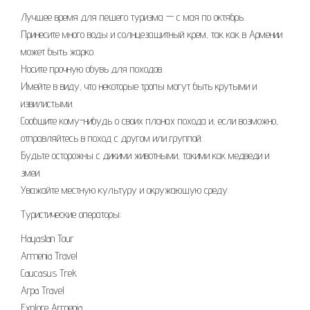
Лучшее время для пешего туризма — с мая по октябрь.
Принесите много воды и солнцезащитный крем, так как в Армении
может быть жарко.
Носите прочную обувь для походов.
Имейте в виду, что некоторые тропы могут быть крутыми и
извилистыми.
Сообщите кому-нибудь о своих планах похода и, если возможно,
отправляйтесь в поход с другом или группой.
Будьте осторожны с дикими животными, такими как медведи и
змеи.
Уважайте местную культуру и окружающую среду.
Туристические операторы:
Hayastan Tour
Armenia Travel
Caucasus Trek
Arpa Travel
Explore Armenia