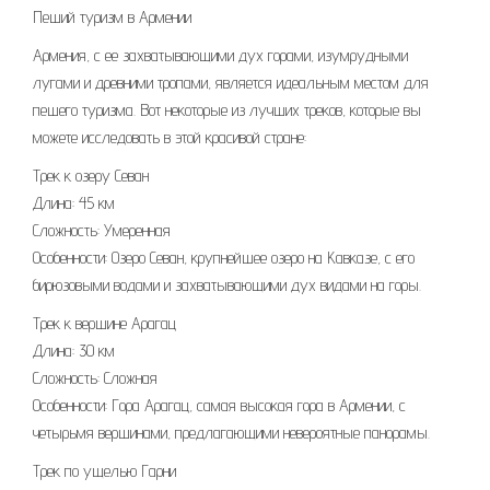
Пеший туризм в Армении
Армения, с ее захватывающими дух горами, изумрудными
лугами и древними тропами, является идеальным местом для
пешего туризма. Вот некоторые из лучших треков, которые вы
можете исследовать в этой красивой стране:
Трек к озеру Севан
Длина: 45 км
Сложность: Умеренная
Особенности: Озеро Севан, крупнейшее озеро на Кавказе, с его
бирюзовыми водами и захватывающими дух видами на горы.
Трек к вершине Арагац
Длина: 30 км
Сложность: Сложная
Особенности: Гора Арагац, самая высокая гора в Армении, с
четырьмя вершинами, предлагающими невероятные панорамы.
Трек по ущелью Гарни