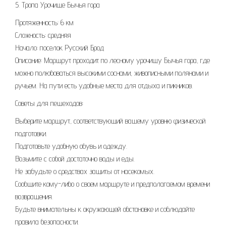
5. Тропа Урочище Бычья гора
Протяженность: 6 км
Сложность: средняя
Начало: поселок Русский Брод
Описание: Маршрут проходит по лесному урочищу Бычья гора, где
можно полюбоваться высокими соснами, живописными полянами и
ручьем. На пути есть удобные места для отдыха и пикников.
Советы для пешеходов:
Выберите маршрут, соответствующий вашему уровню физической
подготовки.
Подготовьте удобную обувь и одежду.
Возьмите с собой достаточно воды и еды.
Не забудьте о средствах защиты от насекомых.
Сообщите кому-либо о своем маршруте и предполагаемом времени
возвращения.
Будьте внимательны к окружающей обстановке и соблюдайте
правила безопасности.