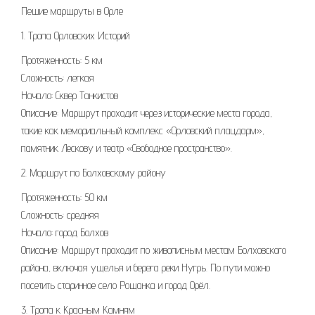
Пешие маршруты в Орле
1. Тропа Орловских Историй
Протяженность: 5 км
Сложность: легкая
Начало: Сквер Танкистов
Описание: Маршрут проходит через исторические места города,
такие как мемориальный комплекс «Орловский плацдарм»,
памятник Лескову и театр «Свободное пространство».
2. Маршрут по Болховскому району
Протяженность: 50 км
Сложность: средняя
Начало: город Болхов
Описание: Маршрут проходит по живописным местам Болховского
района, включая ущелья и берега реки Нугрь. По пути можно
посетить старинное село Рощанка и город Орёл.
3. Тропа к Красным Камням