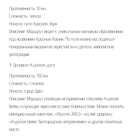
Протяженность: 10 км
Сложность: легкая
Начало: село Красная Заря
Описание: Маршрут ведет к уникальным меловым образованиям
под названием Красные Камни. По пути можно насладиться
панорамными видами на окрестности и сделать живописные
фотографии.
4. Орловско-Курская дуга
Протяженность: 150 км
Сложность: сложная
Начало: город Орёл
Описание: Маршрут посвящен историческим событиям Курской
битвы и проходит через места ожесточенных боев. Можно посетить
мемориальный комплекс «Высота 269,2», музей-диораму
«Курская битва. Белгородское направление» и другие памятные
места.