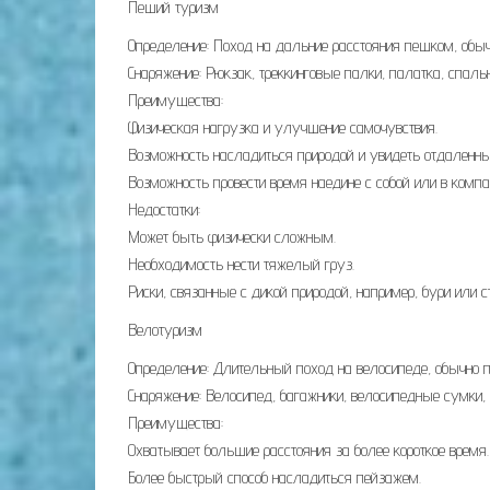
Пеший туризм
Определение: Поход на дальние расстояния пешком, обыч
Снаряжение: Рюкзак, треккинговые палки, палатка, спал
Преимущества:
Физическая нагрузка и улучшение самочувствия.
Возможность насладиться природой и увидеть отдаленны
Возможность провести время наедине с собой или в компа
Недостатки:
Может быть физически сложным.
Необходимость нести тяжелый груз.
Риски, связанные с дикой природой, например, бури или 
Велотуризм
Определение: Длительный поход на велосипеде, обычно 
Снаряжение: Велосипед, багажники, велосипедные сумки,
Преимущества:
Охватывает большие расстояния за более короткое время.
Более быстрый способ насладиться пейзажем.