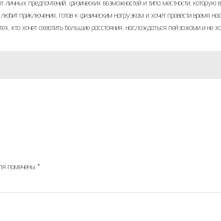
 личных предпочтений, физических возможностей и типа местности, которую 
 любит приключения, готов к физическим нагрузкам и хочет провести время на
ех, кто хочет охватить большие расстояния, наслаждаться пейзажами и не хо
оля помечены
*