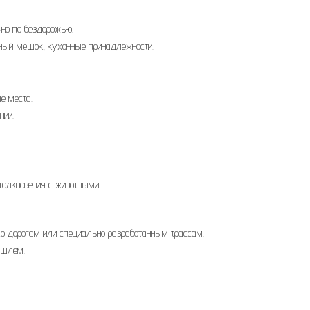
но по бездорожью.
ьный мешок, кухонные принадлежности.
е места.
нии.
столкновения с животными.
по дорогам или специально разработанным трассам.
 шлем.