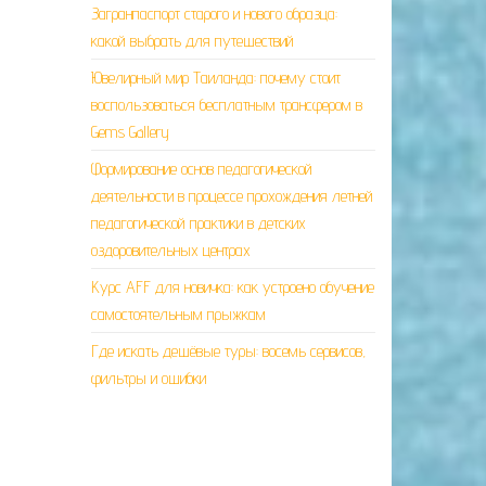
Загранпаспорт старого и нового образца:
какой выбрать для путешествий
Ювелирный мир Таиланда: почему стоит
воспользоваться бесплатным трансфером в
Gems Gallery
Формирование основ педагогической
деятельности в процессе прохождения летней
педагогической практики в детских
оздоровительных центрах
Курс AFF для новичка: как устроено обучение
самостоятельным прыжкам
Где искать дешёвые туры: восемь сервисов,
фильтры и ошибки