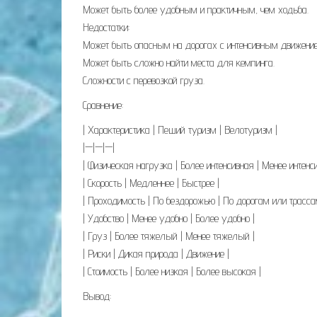
Может быть более удобным и практичным, чем ходьба.
Недостатки:
Может быть опасным на дорогах с интенсивным движени
Может быть сложно найти места для кемпинга.
Сложности с перевозкой груза.
Сравнение:
| Характеристика | Пеший туризм | Велотуризм |
|—|—|—|
| Физическая нагрузка | Более интенсивная | Менее интенс
| Скорость | Медленнее | Быстрее |
| Проходимость | По бездорожью | По дорогам или трасса
| Удобство | Менее удобно | Более удобно |
| Груз | Более тяжелый | Менее тяжелый |
| Риски | Дикая природа | Движение |
| Стоимость | Более низкая | Более высокая |
Вывод: