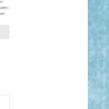
вы
едине с
чет