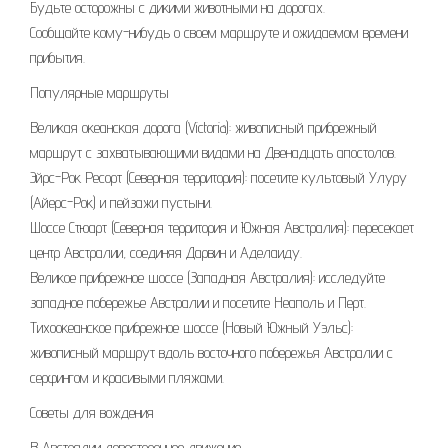
Будьте осторожны с дикими животными на дорогах.
Сообщайте кому-нибудь о своем маршруте и ожидаемом времени
прибытия.
Популярные маршруты
Великая океанская дорога (Victoria): живописный прибрежный
маршрут с захватывающими видами на Двенадцать апостолов.
Эйрс-Рок Ресорт (Северная территория): посетите культовый Улуру
(Айерс-Рок) и пейзажи пустыни.
Шоссе Стюарт (Северная территория и Южная Австралия): пересекает
центр Австралии, соединяя Дарвин и Аделаиду.
Великое прибрежное шоссе (Западная Австралия): исследуйте
западное побережье Австралии и посетите Неаполь и Перт.
Тихоокеанское прибрежное шоссе (Новый Южный Уэльс):
живописный маршрут вдоль восточного побережья Австралии с
серфингом и красивыми пляжами.
Советы для вождения
В Австралии левостороннее движение.