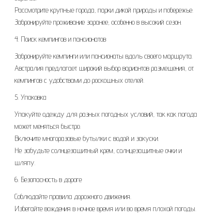
Рассмотрите крупные города, парки дикой природы и побережье.
Забронируйте проживание заранее, особенно в высокий сезон.
4. Поиск кемпингов и пансионатов
Забронируйте кемпинги или пансионаты вдоль своего маршрута.
Австралия предлагает широкий выбор вариантов размещения, от
кемпингов с удобствами до роскошных отелей.
5. Упаковка
Упакуйте одежду для разных погодных условий, так как погода
может меняться быстро.
Включите многоразовые бутылки с водой и закуски.
Не забудьте солнцезащитный крем, солнцезащитные очки и
шляпу.
6. Безопасность в дороге
Соблюдайте правила дорожного движения.
Избегайте вождения в ночное время или во время плохой погоды.