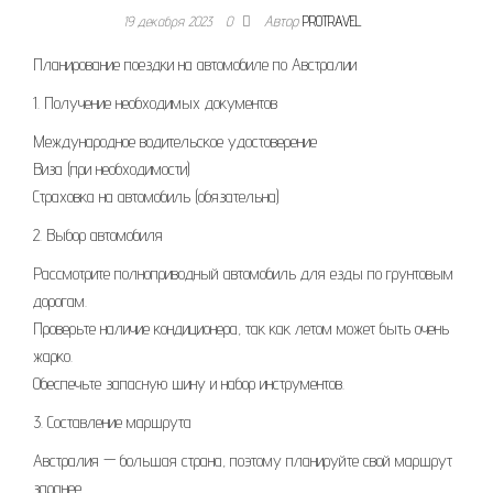
19 декабря 2023
0
Автор
PROTRAVEL
Планирование поездки на автомобиле по Австралии
1. Получение необходимых документов
Международное водительское удостоверение
Виза (при необходимости)
Страховка на автомобиль (обязательна)
2. Выбор автомобиля
Рассмотрите полноприводный автомобиль для езды по грунтовым
дорогам.
Проверьте наличие кондиционера, так как летом может быть очень
жарко.
Обеспечьте запасную шину и набор инструментов.
3. Составление маршрута
Австралия — большая страна, поэтому планируйте свой маршрут
заранее.