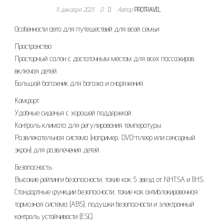
11 декабря 2023
0
Автор
PROTRAVEL
Особенности авто для путешествий для всей семьи:
Пространство:
Просторный салон с достаточным местом для всех пассажиров,
включая детей.
Большой багажник для багажа и снаряжения.
Комфорт:
Удобные сиденья с хорошей поддержкой.
Контроль климата для регулирования температуры.
Развлекательная система (например, DVD-плеер или сенсорный
экран) для развлечения детей.
Безопасность:
Высокие рейтинги безопасности, такие как 5 звезд от NHTSA и IIHS.
Стандартные функции безопасности, такие как антиблокировочная
тормозная система (ABS), подушки безопасности и электронный
контроль устойчивости (ESC).