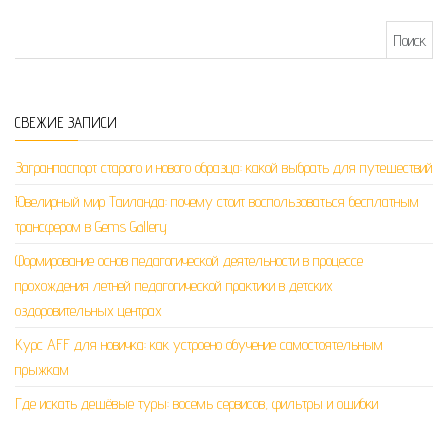
Найти:
СВЕЖИЕ ЗАПИСИ
Загранпаспорт старого и нового образца: какой выбрать для путешествий
Ювелирный мир Таиланда: почему стоит воспользоваться бесплатным
трансфером в Gems Gallery
Формирование основ педагогической деятельности в процессе
прохождения летней педагогической практики в детских
оздоровительных центрах
Курс AFF для новичка: как устроено обучение самостоятельным
прыжкам
Где искать дешёвые туры: восемь сервисов, фильтры и ошибки