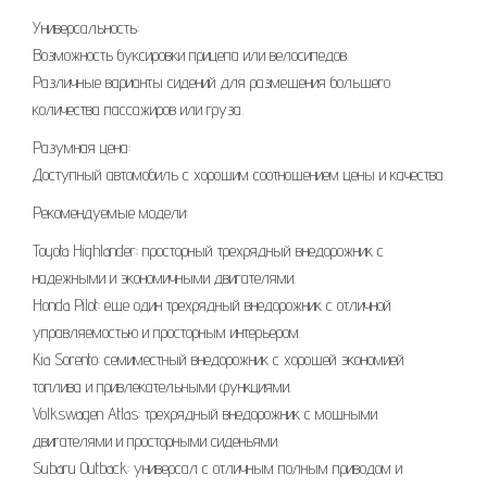
Универсальность:
Возможность буксировки прицепа или велосипедов.
Различные варианты сидений для размещения большего
количества пассажиров или груза.
Разумная цена:
Доступный автомобиль с хорошим соотношением цены и качества.
Рекомендуемые модели:
Toyota Highlander: просторный трехрядный внедорожник с
надежными и экономичными двигателями.
Honda Pilot: еще один трехрядный внедорожник с отличной
управляемостью и просторным интерьером.
Kia Sorento: семиместный внедорожник с хорошей экономией
топлива и привлекательными функциями.
Volkswagen Atlas: трехрядный внедорожник с мощными
двигателями и просторными сиденьями.
Subaru Outback: универсал с отличным полным приводом и