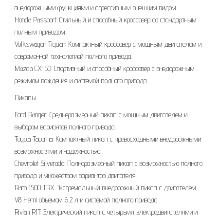
внедорожными функциями и агрессивным внешним видом.
Honda Passport: Стильный и способный кроссовер со стандартным
полным приводом.
Volkswagen Tiguan: Компактный кроссовер с мощным двигателем и
современной технологией полного привода.
Mazda CX-50: Спортивный и способный кроссовер с внедорожным
режимом вождения и системой полного привода.
Пикапы
Ford Ranger: Среднеразмерный пикап с мощным двигателем и
выбором вариантов полного привода.
Toyota Tacoma: Компактный пикап с превосходными внедорожными
возможностями и надежностью.
Chevrolet Silverado: Полноразмерный пикап с возможностью полного
привода и множеством вариантов двигателя.
Ram 1500 TRX: Экстремальный внедорожный пикап с двигателем
V8 Hemi объемом 6,2 л и системой полного привода.
Rivian R1T: Электрический пикап с четырьмя электродвигателями и