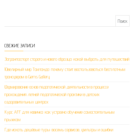
Найти:
СВЕЖИЕ ЗАПИСИ
Загранпаспорт старого и нового образца: какой выбрать для путешествий
Ювелирный мир Таиланда: почему стоит воспользоваться бесплатным
трансфером в Gems Gallery
Формирование основ педагогической деятельности в процессе
прохождения летней педагогической практики в детских
оздоровительных центрах
Курс AFF для новичка: как устроено обучение самостоятельным
прыжкам
Где искать дешёвые туры: восемь сервисов, фильтры и ошибки