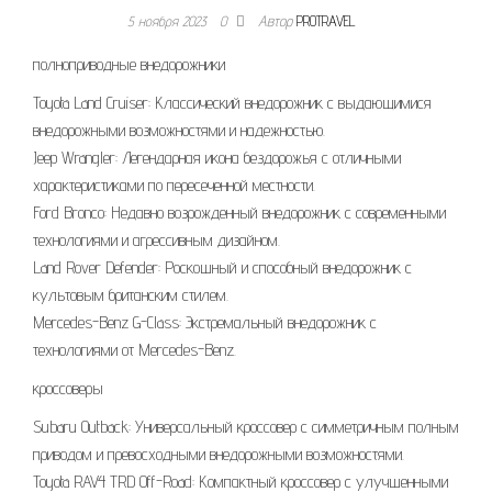
5 ноября 2023
0
Автор
PROTRAVEL
полноприводные внедорожники
Toyota Land Cruiser: Классический внедорожник с выдающимися
внедорожными возможностями и надежностью.
Jeep Wrangler: Легендарная икона бездорожья с отличными
характеристиками по пересеченной местности.
Ford Bronco: Недавно возрожденный внедорожник с современными
технологиями и агрессивным дизайном.
Land Rover Defender: Роскошный и способный внедорожник с
культовым британским стилем.
Mercedes-Benz G-Class: Экстремальный внедорожник с
технологиями от Mercedes-Benz.
кроссоверы
Subaru Outback: Универсальный кроссовер с симметричным полным
приводом и превосходными внедорожными возможностями.
Toyota RAV4 TRD Off-Road: Компактный кроссовер с улучшенными