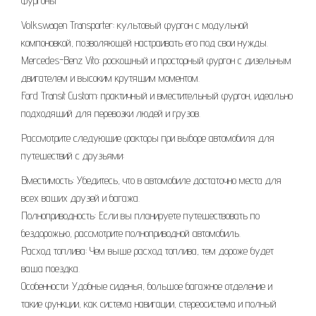
Фургоны
Volkswagen Transporter: культовый фургон с модульной
компоновкой, позволяющей настраивать его под свои нужды.
Mercedes-Benz Vito: роскошный и просторный фургон с дизельным
двигателем и высоким крутящим моментом.
Ford Transit Custom: практичный и вместительный фургон, идеально
подходящий для перевозки людей и грузов.
Рассмотрите следующие факторы при выборе автомобиля для
путешествий с друзьями:
Вместимость: Убедитесь, что в автомобиле достаточно места для
всех ваших друзей и багажа.
Полноприводность: Если вы планируете путешествовать по
бездорожью, рассмотрите полноприводной автомобиль.
Расход топлива: Чем выше расход топлива, тем дороже будет
ваша поездка.
Особенности: Удобные сиденья, большое багажное отделение и
такие функции, как система навигации, стереосистема и полный