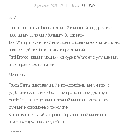
12 февраля 2024
0
Автор
PROTRAVEL
SUV
Toyota Land Cruiser Prado: надежный и мощный внедорожник с
просторным салоном и большим багажником.
Jeep Wrangler: культовый вездеход с открытым верхом, идеально
подходящий для бездорожья и приключений.
Ford Bronco: новый и мощный конкурент Wrangler с улучшенным
интерьером и технологиями.
Минивэны
Toyota Sienna: вместительный и комфортабельный минивэн с
удобными сиденьями и большим пространством для груза.
Honda Odyssey: еще один надежный минивэн с множеством
функций и современных технологий.
Kia Carnival: стильный и хорошо оборудованный минивэн со
впечатляющим списком удобств.