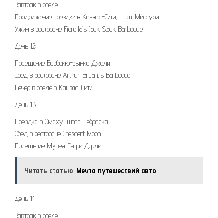
Завтрак в отеле
Продолжение поездки в Канзас-Сити, штат Миссури
Ужин в ресторане Fiorella’s Jack Stack Barbecue
День 12:
Посещение Барбекю-рынка Джоли
Обед в ресторане Arthur Bryant’s Barbeque
Вечер в отеле в Канзас-Сити
День 13:
Поездка в Омаху, штат Небраска
Обед в ресторане Crescent Moon
Посещение Музея Генри Дорли
Читать статью
Мечта путешествий авто
День 14:
Завтрак в отеле