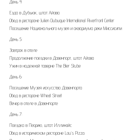
День 4:
Езда в Дубьюк, штат Айова
Обед в ресторане Julien Dubuque International Riverfront Center
Посещение Национального музея и аквариума реки Миссисипи
День 5:
Завтрак в отеле
Продолжение поездки в Давенпорт, штат Айова
Ужин в надежной таверне The Bier Stube
День 6:
Посещение Музея искусства Давенпорта
Обед в ресторане Wheat Street
Вечер в отеле в Давенпорте
День 7:
Поездка в Пеорию, штат Иллинойс
Обед в историческом ресторане Lou’s Pizza