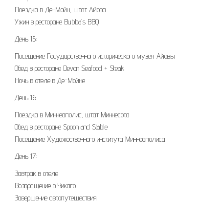
Поездка в Де-Мойн, штат Айова
Ужин в ресторане Bubba’s BBQ
День 15:
Посещение Государственного исторического музея Айовы
Обед в ресторане Devon Seafood + Steak
Ночь в отеле в Де-Мойне
День 16:
Поездка в Миннеаполис, штат Миннесота
Обед в ресторане Spoon and Stable
Посещение Художественного института Миннеаполиса
День 17:
Завтрак в отеле
Возвращение в Чикаго
Завершение автопутешествия