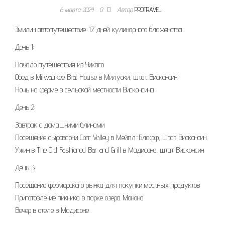
6 марта 2024
0
Автор
PROTRAVEL
Эмилин автопутешествие: 17 дней кулинарного блаженства
День 1:
Начало путешествия из Чикаго
Обед в Milwaukee Brat House в Милуоки, штат Висконсин
Ночь на ферме в сельской местности Висконсина
День 2:
Завтрак с домашними блинами
Посещение сыроварни Carr Valley в Мейпл-Блафф, штат Висконсин
Ужин в The Old Fashioned Bar and Grill в Мадисоне, штат Висконсин
День 3:
Посещение фермерского рынка для покупки местных продуктов
Приготовление пикника в парке озера Монона
Вечер в отеле в Мадисоне