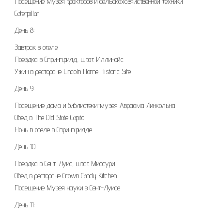
Посещение Музея тракторов и сельскохозяйственной техники
Caterpillar
День 8:
Завтрак в отеле
Поездка в Спрингфилд, штат Иллинойс
Ужин в ресторане Lincoln Home Historic Site
День 9:
Посещение дома и библиотеки-музея Авраама Линкольна
Обед в The Old State Capitol
Ночь в отеле в Спрингфилде
День 10:
Поездка в Сент-Луис, штат Миссури
Обед в ресторане Crown Candy Kitchen
Посещение Музея науки в Сент-Луисе
День 11: