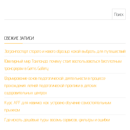
Найти:
СВЕЖИЕ ЗАПИСИ
Загранпаспорт старого и нового образца: какой выбрать для путешествий
Ювелирный мир Таиланда: почему стоит воспользоваться бесплатным
трансфером в Gems Gallery
Формирование основ педагогической деятельности в процессе
прохождения летней педагогической практики в детских
оздоровительных центрах
Курс AFF для новичка: как устроено обучение самостоятельным
прыжкам
Где искать дешёвые туры: восемь сервисов, фильтры и ошибки