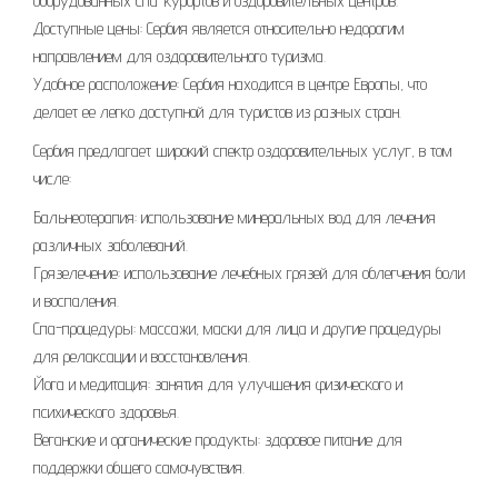
оборудованных спа-курортов и оздоровительных центров.
Доступные цены: Сербия является относительно недорогим
направлением для оздоровительного туризма.
Удобное расположение: Сербия находится в центре Европы, что
делает ее легко доступной для туристов из разных стран.
Сербия предлагает широкий спектр оздоровительных услуг, в том
числе:
Бальнеотерапия: использование минеральных вод для лечения
различных заболеваний.
Грязелечение: использование лечебных грязей для облегчения боли
и воспаления.
Спа-процедуры: массажи, маски для лица и другие процедуры
для релаксации и восстановления.
Йога и медитация: занятия для улучшения физического и
психического здоровья.
Веганские и органические продукты: здоровое питание для
поддержки общего самочувствия.