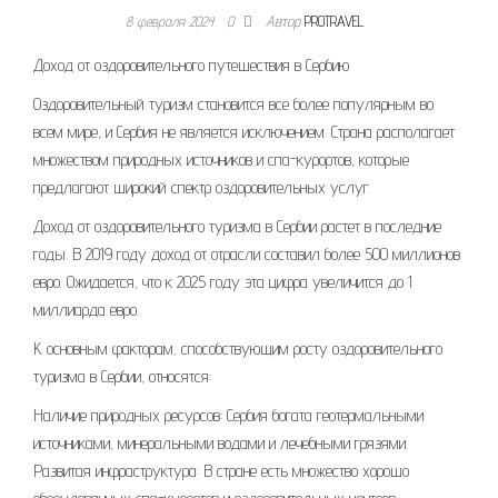
8 февраля 2024
0
Автор
PROTRAVEL
Доход от оздоровительного путешествия в Сербию
Оздоровительный туризм становится все более популярным во
всем мире, и Сербия не является исключением. Страна располагает
множеством природных источников и спа-курортов, которые
предлагают широкий спектр оздоровительных услуг.
Доход от оздоровительного туризма в Сербии растет в последние
годы. В 2019 году доход от отрасли составил более 500 миллионов
евро. Ожидается, что к 2025 году эта цифра увеличится до 1
миллиарда евро.
К основным факторам, способствующим росту оздоровительного
туризма в Сербии, относятся:
Наличие природных ресурсов: Сербия богата геотермальными
источниками, минеральными водами и лечебными грязями.
Развитая инфраструктура: В стране есть множество хорошо