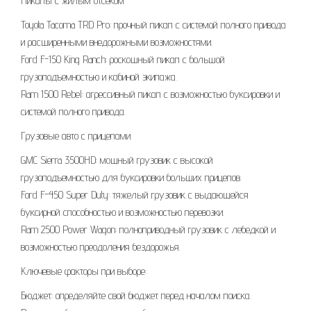
Пикапы с жилым отсеком
Toyota Tacoma TRD Pro: прочный пикап с системой полного привода
и расширенными внедорожными возможностями.
Ford F-150 King Ranch: роскошный пикап с большой
грузоподъемностью и кабиной экипажа.
Ram 1500 Rebel: агрессивный пикап с возможностью буксировки и
системой полного привода.
Грузовые авто с прицепами
GMC Sierra 3500HD: мощный грузовик с высокой
грузоподъемностью для буксировки больших прицепов.
Ford F-450 Super Duty: тяжелый грузовик с выдающейся
буксирной способностью и возможностью перевозки.
Ram 2500 Power Wagon: полноприводный грузовик с лебедкой и
возможностью преодоления бездорожья.
Ключевые факторы при выборе:
Бюджет: определяйте свой бюджет перед началом поиска.