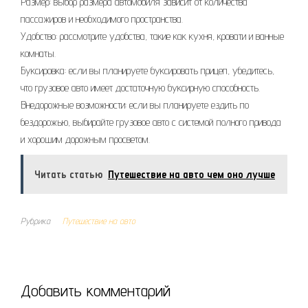
Размер: выбор размера автомобиля зависит от количества
пассажиров и необходимого пространства.
Удобство: рассмотрите удобства, такие как кухня, кровати и ванные
комнаты.
Буксировка: если вы планируете буксировать прицеп, убедитесь,
что грузовое авто имеет достаточную буксирную способность.
Внедорожные возможности: если вы планируете ездить по
бездорожью, выбирайте грузовое авто с системой полного привода
и хорошим дорожным просветом.
Читать статью
Путешествие на авто чем оно лучше
Рубрика
Путешествие на авто
Добавить комментарий