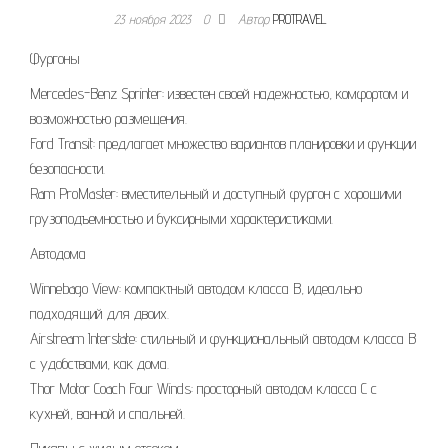
23 ноября 2023
0
Автор
PROTRAVEL
Фургоны
Mercedes-Benz Sprinter: известен своей надежностью, комфортом и
возможностью размещения.
Ford Transit: предлагает множество вариантов планировки и функции
безопасности.
Ram ProMaster: вместительный и доступный фургон с хорошими
грузоподъемностью и буксирными характеристиками.
Автодома
Winnebago View: компактный автодом класса B, идеально
подходящий для двоих.
Airstream Interstate: стильный и функциональный автодом класса B
с удобствами, как дома.
Thor Motor Coach Four Winds: просторный автодом класса C с
кухней, ванной и спальней.