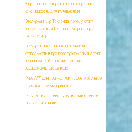
Загранпаспорт старого и нового образца:
какой выбрать для путешествий
Ювелирный мир Таиланда: почему стоит
воспользоваться бесплатным трансфером в
Gems Gallery
Формирование основ педагогической
деятельности в процессе прохождения летней
педагогической практики в детских
оздоровительных центрах
Курс AFF для новичка: как устроено обучение
самостоятельным прыжкам
Где искать дешёвые туры: восемь сервисов,
фильтры и ошибки