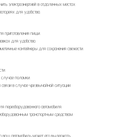
чить электроэнергией в отдаленных местах.
батареях для удобства.
ля приготовления пищи.
овках для удобства.
рметичные контейнеры для сохранения свежести.
ти.
 случае поломки.
 связи в случае чрезвычайной ситуации.
для переоборудованного автомобиля.
реоборудованным транспортным средствам.
что ваш автомобиль может его выдержать.