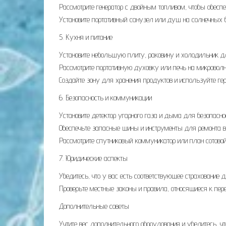
Рассмотрите генератор с двойным топливом, чтобы обеспе
Установите портативный санузел или душ на солнечных 
5. Кухня и питание
Установите небольшую плиту, раковину и холодильник д
Рассмотрите портативную духовку или печь на микроволн
Создайте зону для хранения продуктов и используйте ге
6. Безопасность и коммуникации
Установите детектор угарного газа и дыма для безопаснос
Обеспечьте запасные шины и инструменты для ремонта в
Рассмотрите спутниковый коммуникатор или план сотовой
7. Юридические аспекты
Убедитесь, что у вас есть соответствующее страхование 
Проверьте местные законы и правила, относящиеся к пе
Дополнительные советы
Учтите вес дополнительного оборудования и убедитесь, 