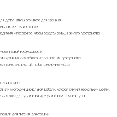
для дополнительного места для хранения.
альных мест или хранения.
водителя и пассажира, чтобы создать больше жилого пространства.
метов первой необходимости.
м хранения для гибкого использования пространства.
х принадлежностей, чтобы сэкономить место.
пальных мест.
я или многофункциональной мебели, которая служит нескольким целям.
для окон для уединения и регулирования температуры.
панели для питания электроники.