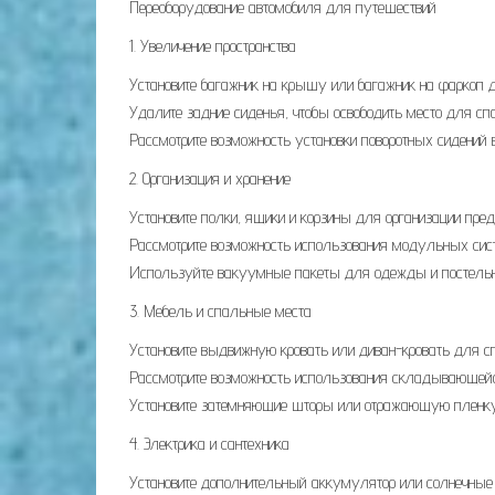
Переоборудование автомобиля для путешествий
1. Увеличение пространства
Установите багажник на крышу или багажник на фаркоп 
Удалите задние сиденья, чтобы освободить место для сп
Рассмотрите возможность установки поворотных сидений 
2. Организация и хранение
Установите полки, ящики и корзины для организации пред
Рассмотрите возможность использования модульных систе
Используйте вакуумные пакеты для одежды и постельны
3. Мебель и спальные места
Установите выдвижную кровать или диван-кровать для с
Рассмотрите возможность использования складывающейс
Установите затемняющие шторы или отражающую пленку 
4. Электрика и сантехника
Установите дополнительный аккумулятор или солнечные 