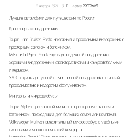
12 января 2024
0
Автор
PROTRAVEL
Лучшие автомобили для путешествий по России:
Кроссоверы и внедорожники:
Toyota Land Cruiser Prado: надежный и проходимый внедорожник с
просторным салоном и багажником.
Mitsubishi Pajero Sport: еще один надежный внедорожник с
хорошими внедорожными характеристиками и комфортабельным
интерьером.
УАЗ Патриот: доступный отечественный внедорожник с высокой
проходимостью и недорогим обслуживанием.
Минивэны и микроавтобусы:
Toyota Alphard: роскошный минивэн с просторным салоном и
багажником, подходящий для больших семей или компаний.
Volkswagen Multivan: вместительный микроавтобус с удобными
сиденьями и множеством опций комфорта.