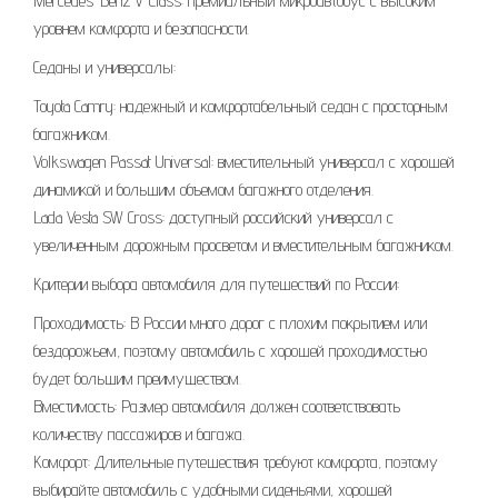
Mercedes-Benz V-Class: премиальный микроавтобус с высоким
уровнем комфорта и безопасности.
Седаны и универсалы:
Toyota Camry: надежный и комфортабельный седан с просторным
багажником.
Volkswagen Passat Universal: вместительный универсал с хорошей
динамикой и большим объемом багажного отделения.
Lada Vesta SW Cross: доступный российский универсал с
увеличенным дорожным просветом и вместительным багажником.
Критерии выбора автомобиля для путешествий по России:
Проходимость: В России много дорог с плохим покрытием или
бездорожьем, поэтому автомобиль с хорошей проходимостью
будет большим преимуществом.
Вместимость: Размер автомобиля должен соответствовать
количеству пассажиров и багажа.
Комфорт: Длительные путешествия требуют комфорта, поэтому
выбирайте автомобиль с удобными сиденьями, хорошей