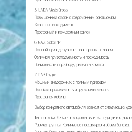
5. LADA Vesta Cross
Повышенный седан с современным оснащением
Хорошая проходимость
Просторный и комфортный салон
6. GAZ Sobol 4×4
Полный привод фургон с просторным салоном
Отличная грузоподъемность и проходимость
Возможность переоборудования в кемпер
7. ГАЗ Садко
Мощный внедорожник с полным приводом
Высокая проходимость и грузоподъемность
Просторная кабина
Выбор конкретного автомобиля зависит от следующих фак
Тип поездки: Легкое бездорожье или экспедиции в отдале
Размер группы: Количество пассажиров и объем багажа.