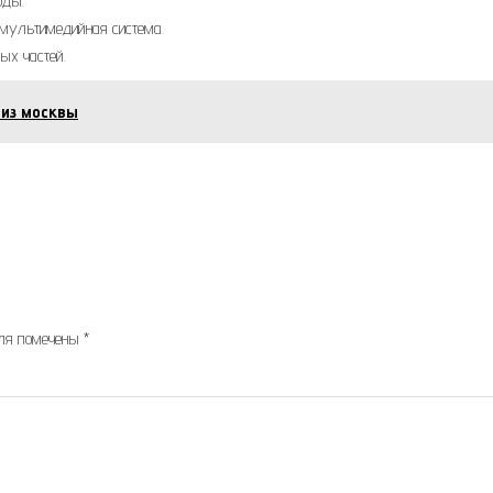
оды.
и мультимедийная система.
ых частей.
 из москвы
оля помечены
*