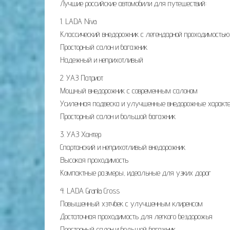
Лучшие российские автомобили для путешествий:
1. LADA Niva
Классический внедорожник с легендарной проходимостью
Просторный салон и багажник
Надежный и неприхотливый
2. УАЗ Патриот
Мощный внедорожник с современным салоном
Усиленная подвеска и улучшенные внедорожные характе
Просторный салон и большой багажник
3. УАЗ Хантер
Спартанский и неприхотливый внедорожник
Высокая проходимость
Компактные размеры, идеальные для узких дорог
4. LADA Granta Cross
Повышенный хэтчбек с улучшенным клиренсом
Достаточная проходимость для легкого бездорожья
Просторный салон и большой багажник