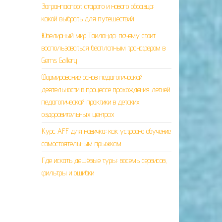
Загранпаспорт старого и нового образца:
какой выбрать для путешествий
Ювелирный мир Таиланда: почему стоит
воспользоваться бесплатным трансфером в
Gems Gallery
Формирование основ педагогической
деятельности в процессе прохождения летней
педагогической практики в детских
оздоровительных центрах
Курс AFF для новичка: как устроено обучение
самостоятельным прыжкам
Где искать дешёвые туры: восемь сервисов,
фильтры и ошибки