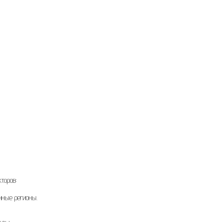
торов:
нные регионы.