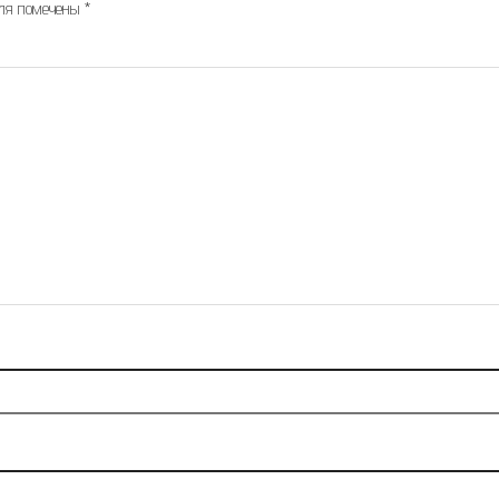
оля помечены
*