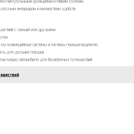
интеллектуальными функциями и гибким салоном.
оклассным интерьером и множеством удобств.
шествий с семьей или друзьями.
алон.
ия, мультимедийные системы и системы помощи водителю.
ость для дальних поездок.
стью марка автомобиля для беззаботных путешествий.
тешествий