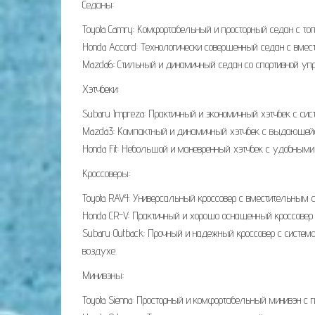
Седаны:
Toyota Camry: Комфортабельный и просторный седан с то
Honda Accord: Технологически совершенный седан с вмес
Mazda6: Стильный и динамичный седан со спортивной уп
Хэтчбеки:
Subaru Impreza: Практичный и экономичный хэтчбек с си
Mazda3: Компактный и динамичный хэтчбек с выдающей
Honda Fit: Небольшой и маневренный хэтчбек с удобным
Кроссоверы:
Toyota RAV4: Универсальный кроссовер с вместительным
Honda CR-V: Практичный и хорошо оснащенный кроссовер 
Subaru Outback: Прочный и надежный кроссовер с систе
воздухе.
Минивэны:
Toyota Sienna: Просторный и комфортабельный минивэн с