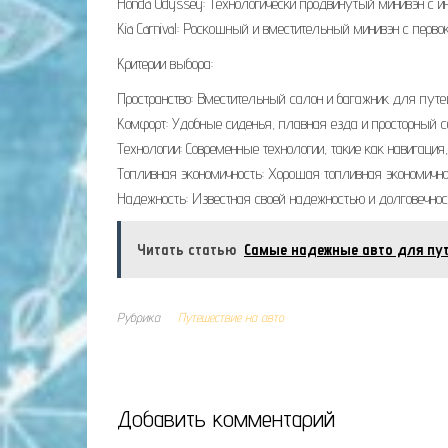
Honda Odyssey: Технологически продвинутый минивэн с 
Kia Carnival: Роскошный и вместительный минивэн с перв
Критерии выбора:
Пространство: Вместительный салон и багажник для путе
Комфорт: Удобные сиденья, плавная езда и просторный с
Технологии: Современные технологии, такие как навигац
Топливная экономичность: Хорошая топливная экономичн
Надежность: Известная своей надежностью и долговечно
Читать статью
Самые надежные авто для пу
Рубрика
Путешествие на авто
Добавить комментарий