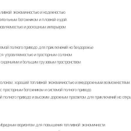
пливной экономичностью и надежностью.
тительным багажником и плавной ездой.
равляемостью и роскошным интерьером.
стемой полного привода для приключений на бездорожье.
ся управляемостью и просторным салоном.
и сиденьями и большим грузовым пространством.
 салоном, хорошей топливной экономичностью и внедорожными возможностями.
с просторным багажником и системой полного привода.
мой полного привода и высоким дорожным просветом для приключений на откр
 гибридным вариантом для повышения топливной экономичности.