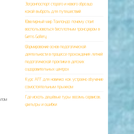
Загранпаспорт старого и нового образца:
какой выбрать для путешествий
Ювелирный мир Таиланда: почему стоит
воспользоваться бесплатным трансфером в
Gems Gallery
Формирование основ педагогической
деятельности в процессе прохождения летней
педагогической практики в детских
оздоровительных центрах
Курс AFF для новичка: как устроено обучение
самостоятельным прыжкам
Где искать дешёвые туры: восемь сервисов,
ытом
фильтры и ошибки