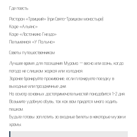
Где поесть
Ресторан «Троицкий» (при Свято-Троицком монастыре)
Кафе «Альянс»
Кафе «Ласточкино Гнездо»
Пельменная «У Палыча»
Советы путешественникам
Лучшее время для посещения Мурома — весна или осень, когда
погода не слишком жаркая или холодная.
Заранее бронируйте проживание, если планируете поездку в
выходные или праздничные дни.
На осмотр основных достопримечательностей понадобится 1-2 дня.
Возьмите удобную обувь, так как вам придется много ходить
пешком.
Будьте готовы заплатить за входные билеты в некоторые музеи и
храмы.