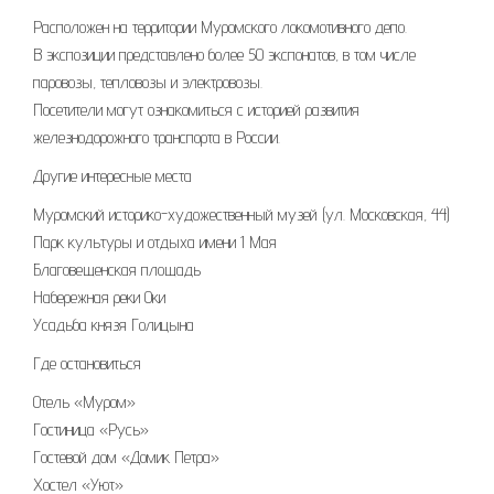
Расположен на территории Муромского локомотивного депо.
В экспозиции представлено более 50 экспонатов, в том числе
паровозы, тепловозы и электровозы.
Посетители могут ознакомиться с историей развития
железнодорожного транспорта в России.
Другие интересные места
Муромский историко-художественный музей (ул. Московская, 44)
Парк культуры и отдыха имени 1 Мая
Благовещенская площадь
Набережная реки Оки
Усадьба князя Голицына
Где остановиться
Отель «Муром»
Гостиница «Русь»
Гостевой дом «Домик Петра»
Хостел «Уют»