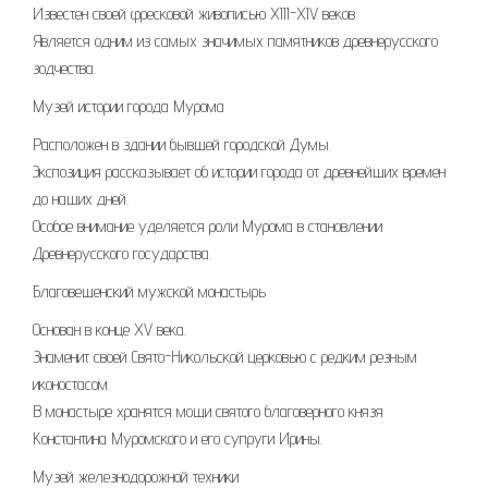
Известен своей фресковой живописью XIII-XIV веков.
Является одним из самых значимых памятников древнерусского
зодчества.
Музей истории города Мурома
Расположен в здании бывшей городской Думы.
Экспозиция рассказывает об истории города от древнейших времен
до наших дней.
Особое внимание уделяется роли Мурома в становлении
Древнерусского государства.
Благовещенский мужской монастырь
Основан в конце XV века.
Знаменит своей Свято-Никольской церковью с редким резным
иконостасом.
В монастыре хранятся мощи святого благоверного князя
Константина Муромского и его супруги Ирины.
Музей железнодорожной техники