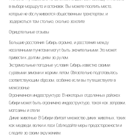
в выборе маршрута и остановок. Вы можете посетить места,
которые не обслуживаются общественным транспортом, и
задержаться там столько, сколько захотите.
Отрицательные отзывы
Большие расстояния: Сибирь огромна, и расстояния между
населенными пунктами могут быть значительными. Это может
привести к долгим дням за рулем.
Экстремальные погодные условия: Сибирь известна своими
суровыми зимами и жарким летом. Обязательно подготовьтесь
соответствующим образом, особенно если вы путешествуете в
межсезонье.
Ограниченная инфраструктура: В некоторых отдаленных районах
Сибири может быть ограничена инфраструктура, такая как заправки,
магазины и отели.
Дикие животные: В Сибири обитает множество диких животных, таких
как медведи, волки и лоси. Соблюдайте меры предосторожности и
следите за своим окружением.