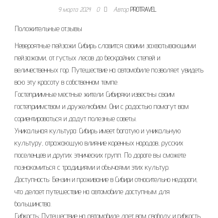
9 марта 2024
0
Автор
PROTRAVEL
Положительные отзывы
Невероятные пейзажи: Сибирь славится своими захватывающими
пейзажами, от густых лесов до бескрайних степей и
величественных гор. Путешествие на автомобиле позволяет увидеть
всю эту красоту в собственном темпе.
Гостеприимные местные жители: Сибиряки известны своим
гостеприимством и дружелюбием. Они с радостью помогут вам
сориентироваться и дадут полезные советы.
Уникальная культура: Сибирь имеет богатую и уникальную
культуру, отражающую влияние коренных народов, русских
поселенцев и других этнических групп. По дороге вы сможете
познакомиться с традициями и обычаями этих культур.
Доступность: Бензин и проживание в Сибири относительно недороги,
что делает путешествие на автомобиле доступным для
большинства.
Гибкость: Путешествие на автомобиле дает вам свободу и гибкость