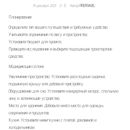
19 декабря 2023
0
Автор
PROTRAVEL
Планирование
Определите тип вашего путешествия и требуемые удобства.
Учитывайте ограничения по весу и пространству.
Установите бюджет для проекта.
Проведите исследование и выберите подходящее транспортное
средство.
Модификации салона
Увеличение пространства: Установите раскладные сиденья,
подъемную крышу или добавьте пристройку.
Оборудование для сна: Установите комфортный матрас, спальную
зону и затеняющие устройства.
Места для хранения: Добавьте много места для одежды,
снаряжения и продуктов.
Кухня: Установите мини-кухню с плитой, раковиной и
холодильником.