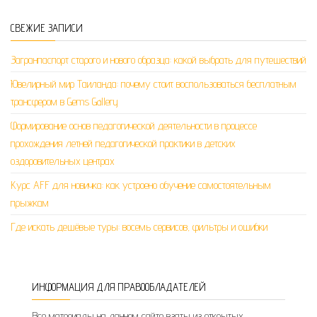
СВЕЖИЕ ЗАПИСИ
Загранпаспорт старого и нового образца: какой выбрать для путешествий
Ювелирный мир Таиланда: почему стоит воспользоваться бесплатным
трансфером в Gems Gallery
Формирование основ педагогической деятельности в процессе
прохождения летней педагогической практики в детских
оздоровительных центрах
Курс AFF для новичка: как устроено обучение самостоятельным
прыжкам
Где искать дешёвые туры: восемь сервисов, фильтры и ошибки
ИНФОРМАЦИЯ ДЛЯ ПРАВООБЛАДАТЕЛЕЙ
Все материалы на данном сайте взяты из открытых