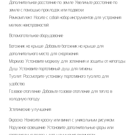
Дополнительное расстояние по земле: Увеличьте расстояние по
земле с помощью прокладок или подвески.
Ремкомплект: Носите с собой набор инструментов для устранения
мелких неисправностей.
Вспомогательное оборудование
Багажник на крыше: Добавьте багажник на крыше для
дополнительного места для снаряжения.
Маркиза: Установите маркизу для затенения и защиты от непогоды.
Душ: Установите портативный душ для гигиены.
Туалет: Рассмотрите установку портативного туалета для
удобства.
Газовое отопление: Добавьте газовое отопление для тепла в
холодную погоду.
Эстетические улучшения
Окраска: Нанесите краску или винил с уникальным рисунком.
Наружное освещение: Установите дополнительные фары или
светодиодные полосы для улучшения видимости.