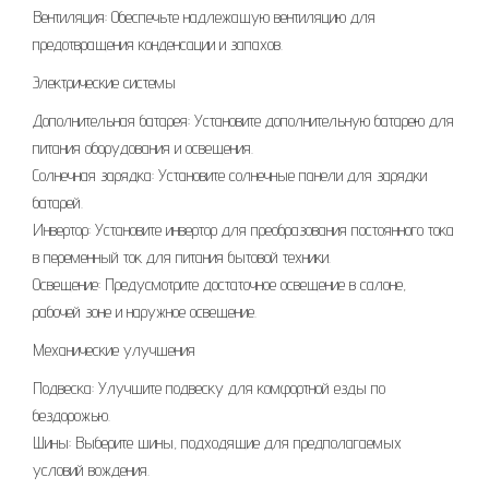
Вентиляция: Обеспечьте надлежащую вентиляцию для
предотвращения конденсации и запахов.
Электрические системы
Дополнительная батарея: Установите дополнительную батарею для
питания оборудования и освещения.
Солнечная зарядка: Установите солнечные панели для зарядки
батарей.
Инвертор: Установите инвертор для преобразования постоянного тока
в переменный ток для питания бытовой техники.
Освещение: Предусмотрите достаточное освещение в салоне,
рабочей зоне и наружное освещение.
Механические улучшения
Подвеска: Улучшите подвеску для комфортной езды по
бездорожью.
Шины: Выберите шины, подходящие для предполагаемых
условий вождения.