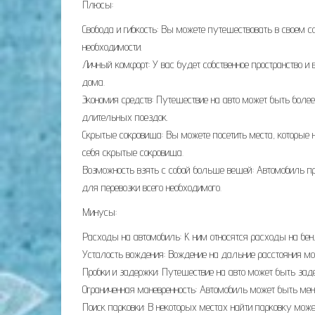
Плюсы:
Свобода и гибкость: Вы можете путешествовать в своем с
необходимости.
Личный комфорт: У вас будет собственное пространство и
дома.
Экономия средств: Путешествие на авто может быть боле
длительных поездок.
Скрытые сокровища: Вы можете посетить места, которые
себя скрытые сокровища.
Возможность взять с собой больше вещей: Автомобиль пр
для перевозки всего необходимого.
Минусы:
Расходы на автомобиль: К ним относятся расходы на бенз
Усталость вождения: Вождение на дальние расстояния мо
Пробки и задержки: Путешествие на авто может быть за
Ограниченная маневренность: Автомобиль может быть мен
Поиск парковки: В некоторых местах найти парковку може