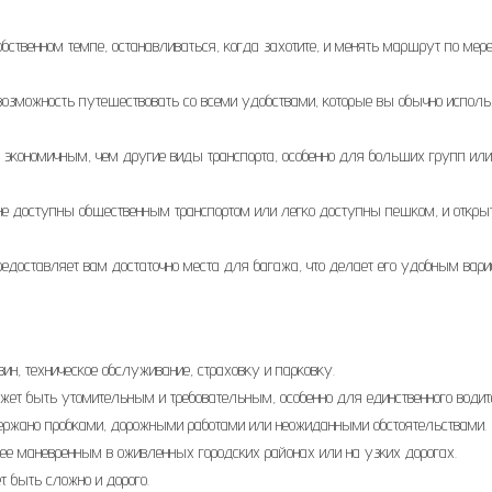
обственном темпе, останавливаться, когда захотите, и менять маршрут по мер
 возможность путешествовать со всеми удобствами, которые вы обычно исполь
е экономичным, чем другие виды транспорта, особенно для больших групп или
 не доступны общественным транспортом или легко доступны пешком, и откры
едоставляет вам достаточно места для багажа, что делает его удобным вар
ин, техническое обслуживание, страховку и парковку.
жет быть утомительным и требовательным, особенно для единственного водит
держано пробками, дорожными работами или неожиданными обстоятельствами.
ее маневренным в оживленных городских районах или на узких дорогах.
т быть сложно и дорого.