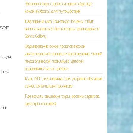
Загранпаспорт старого и нового образца:
какой выбрать для путешествий
е
Ювелирный мир Таиланда: почему стоит
зуете
воспользоваться бесплатным трансфером в
Gems Gallery
Формирование основ педагогической
деятельности в процессе прохождения летней
ть для
педагогической практики в детских
оздоровительных центрах
иантом
Курс AFF для новичка: как устроено обучение
самостоятельным прыжкам
Где искать дешёвые туры: восемь сервисов,
фильтры и ошибки
еля.