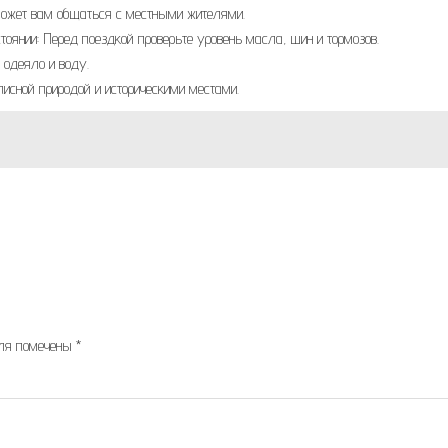
может вам общаться с местными жителями.
тоянии: Перед поездкой проверьте уровень масла, шин и тормозов.
 одеяло и воду.
исной природой и историческими местами.
оля помечены
*