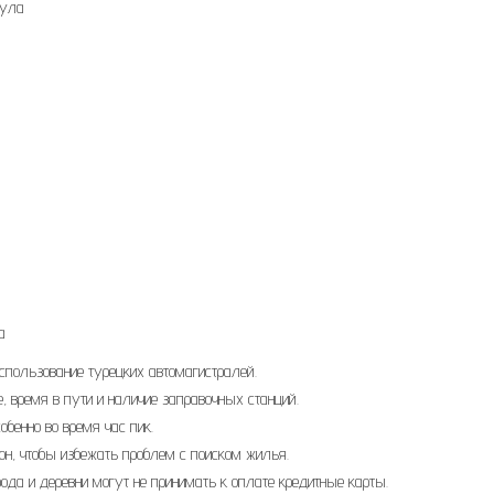
була
а
использование турецких автомагистралей.
, время в пути и наличие заправочных станций.
обенно во время час пик.
зон, чтобы избежать проблем с поиском жилья.
ода и деревни могут не принимать к оплате кредитные карты.