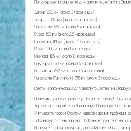
Популярные направления для автопутешествий из Стам
Эдирне: 230 км (около 3 часов езды)
Текирдаг: 140 км (около 2 часов езды)
Чанаккале: 315 км (около 5 часов езды)
Бурса: 150 км (около 2,5 часов езды)
Сапанджа: 114 км (около 1,5 часов езды)
Измит: 100 км (около 1 часа езды)
Йылова: 123 км (около 2 часов езды)
Бандырма: 134 км (около 1,5 часов езды)
Балыкесир: 262 км (около 3,5 часов езды)
Чанаккале (Галлиполи): 315 км (около 5 часов езды)
Советы и рекомендации для автопутешествий из Стамбул
Получите турецкую виньетку: Это обязательный сбор за 
Заранее спланируйте свой маршрут: Проверьте расстояние
Учитывайте пробки: Стамбул известен своими пробками, ос
Забронируйте отель заранее: Особенно в туристический се
Возьмите с собой наличные деньги: Многие небольшие гор