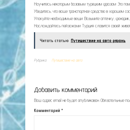
Научитесь некоторым базовым турецким фразам: Это по
Убедитесь, что ваше транспортное средство в хорошем сос
Упакуйте необходимые вещи: Возьмите аптечку, фонарик,
Наслаждайтесь пейзажами: Турция славится своей живоп
Читать статью
Путешествие на авто рязань
Рубрика
Путешествие на авто
Добавить комментарий
Ваш адрес email не будет опубликован.
Обязательные п
Комментарий
*