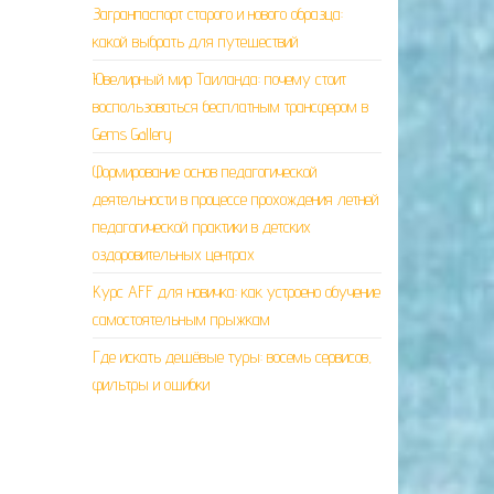
Загранпаспорт старого и нового образца:
какой выбрать для путешествий
Ювелирный мир Таиланда: почему стоит
воспользоваться бесплатным трансфером в
Gems Gallery
Формирование основ педагогической
деятельности в процессе прохождения летней
педагогической практики в детских
оздоровительных центрах
Курс AFF для новичка: как устроено обучение
самостоятельным прыжкам
Где искать дешёвые туры: восемь сервисов,
фильтры и ошибки