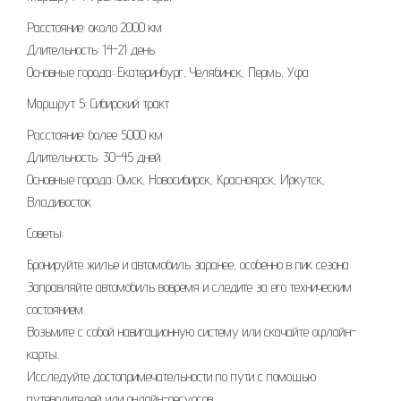
Расстояние: около 2000 км
Длительность: 14-21 день
Основные города: Екатеринбург, Челябинск, Пермь, Уфа
Маршрут 5: Сибирский тракт
Расстояние: более 5000 км
Длительность: 30-45 дней
Основные города: Омск, Новосибирск, Красноярск, Иркутск,
Владивосток
Советы:
Бронируйте жилье и автомобиль заранее, особенно в пик сезона.
Заправляйте автомобиль вовремя и следите за его техническим
состоянием.
Возьмите с собой навигационную систему или скачайте офлайн-
карты.
Исследуйте достопримечательности по пути с помощью
путеводителей или онлайн-ресурсов.