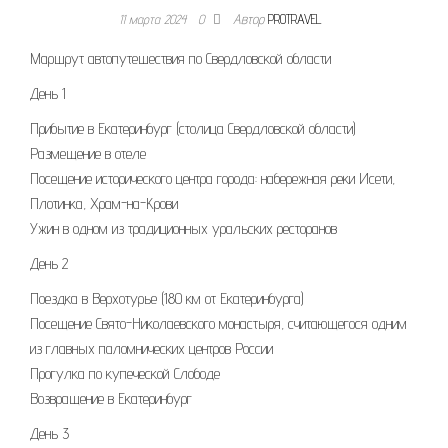
11 марта 2024
0
Автор
PROTRAVEL
Маршрут автопутешествия по Свердловской области
День 1
Прибытие в Екатеринбург (столица Свердловской области)
Размещение в отеле
Посещение исторического центра города: набережная реки Исети,
Плотинка, Храм-на-Крови
Ужин в одном из традиционных уральских ресторанов
День 2
Поездка в Верхотурье (180 км от Екатеринбурга)
Посещение Свято-Николаевского монастыря, считающегося одним
из главных паломнических центров России
Прогулка по купеческой Слободе
Возвращение в Екатеринбург
День 3