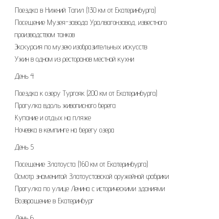
Поездка в Нижний Тагил (130 км от Екатеринбурга)
Посещение Музея-завода Уралвагонзавод, известного
производством танков
Экскурсия по музею изобразительных искусств
Ужин в одном из ресторанов местной кухни
День 4
Поездка к озеру Тургояк (200 км от Екатеринбурга)
Прогулка вдоль живописного берега
Купание и отдых на пляже
Ночевка в кемпинге на берегу озера
День 5
Посещение Златоуста (160 км от Екатеринбурга)
Осмотр знаменитой Златоустовской оружейной фабрики
Прогулка по улице Ленина с историческими зданиями
Возвращение в Екатеринбург
День 6