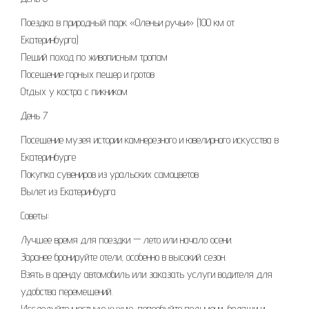
Поездка в природный парк «Оленьи ручьи» (100 км от
Екатеринбурга)
Пеший поход по живописным тропам
Посещение горных пещер и гротов
Отдых у костра с пикником
День 7
Посещение музея истории камнерезного и ювелирного искусства в
Екатеринбурге
Покупка сувениров из уральских самоцветов
Вылет из Екатеринбурга
Советы:
Лучшее время для поездки — лето или начало осени.
Заранее бронируйте отели, особенно в высокий сезон.
Взять в аренду автомобиль или заказать услуги водителя для
удобства перемещений.
Исследуйте местную кухню, попробуйте пельмени, беляши и