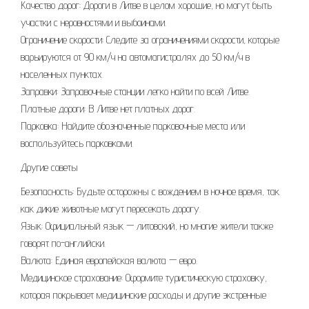
Качество дорог: Дороги в Литве в целом хорошие, но могут быть
участки с неровностями и выбоинами.
Ограничение скорости: Следите за ограничениями скорости, которые
варьируются от 90 км/ч на автомагистралях до 50 км/ч в
населенных пунктах.
Заправки: Заправочные станции легко найти по всей Литве.
Платные дороги: В Литве нет платных дорог.
Парковка: Найдите обозначенные парковочные места или
воспользуйтесь парковками.
Другие советы
Безопасность: Будьте осторожны с вождением в ночное время, так
как дикие животные могут пересекать дорогу.
Язык: Официальный язык — литовский, но многие жители также
говорят по-английски.
Валюта: Единая европейская валюта — евро.
Медицинское страхование: Оформите туристическую страховку,
которая покрывает медицинские расходы и другие экстренные