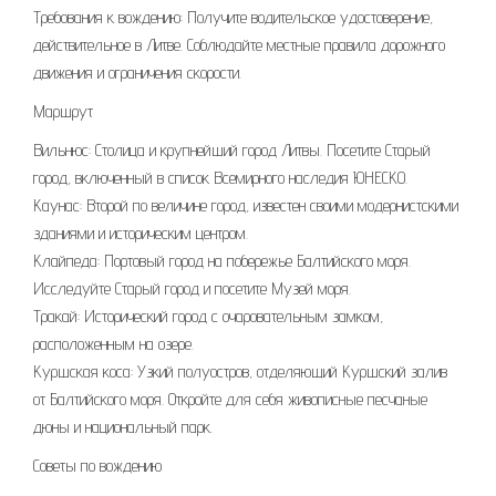
Требования к вождению: Получите водительское удостоверение,
действительное в Литве. Соблюдайте местные правила дорожного
движения и ограничения скорости.
Маршрут
Вильнюс: Столица и крупнейший город Литвы. Посетите Старый
город, включенный в список Всемирного наследия ЮНЕСКО.
Каунас: Второй по величине город, известен своими модернистскими
зданиями и историческим центром.
Клайпеда: Портовый город на побережье Балтийского моря.
Исследуйте Старый город и посетите Музей моря.
Тракай: Исторический город с очаровательным замком,
расположенным на озере.
Куршская коса: Узкий полуостров, отделяющий Куршский залив
от Балтийского моря. Откройте для себя живописные песчаные
дюны и национальный парк.
Советы по вождению