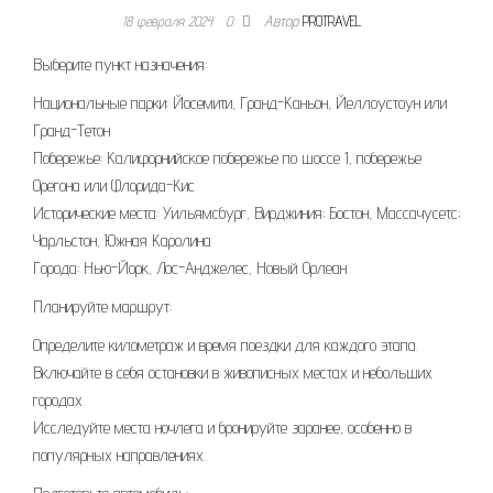
18 февраля 2024
0
Автор
PROTRAVEL
Выберите пункт назначения:
Национальные парки: Йосемити, Гранд-Каньон, Йеллоустоун или
Гранд-Тетон
Побережье: Калифорнийское побережье по шоссе 1, побережье
Орегона или Флорида-Кис
Исторические места: Уильямсбург, Вирджиния; Бостон, Массачусетс;
Чарльстон, Южная Каролина
Города: Нью-Йорк, Лос-Анджелес, Новый Орлеан
Планируйте маршрут:
Определите километраж и время поездки для каждого этапа.
Включайте в себя остановки в живописных местах и небольших
городах.
Исследуйте места ночлега и бронируйте заранее, особенно в
популярных направлениях.