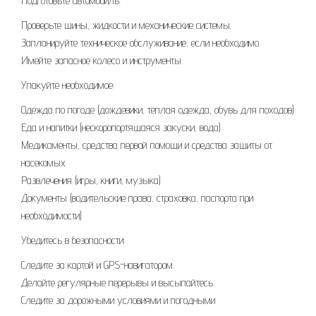
Подготовьте автомобиль:
Проверьте шины, жидкости и механические системы.
Запланируйте техническое обслуживание, если необходимо.
Имейте запасное колесо и инструменты.
Упакуйте необходимое:
Одежда по погоде (дождевики, теплая одежда, обувь для походов)
Еда и напитки (нескоропортящаяся закуски, вода)
Медикаменты, средства первой помощи и средства защиты от
насекомых.
Развлечения (игры, книги, музыка)
Документы (водительские права, страховка, паспорта при
необходимости)
Убедитесь в безопасности:
Следите за картой и GPS-навигатором.
Делайте регулярные перерывы и высыпайтесь.
Следите за дорожными условиями и погодными