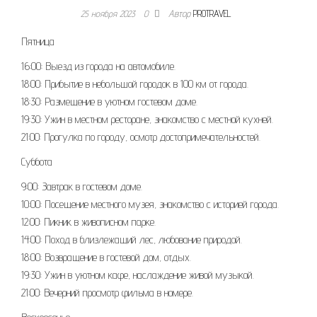
25 ноября 2023
0
Автор
PROTRAVEL
Пятница
16:00: Выезд из города на автомобиле.
18:00: Прибытие в небольшой городок в 100 км от города.
18:30: Размещение в уютном гостевом доме.
19:30: Ужин в местном ресторане, знакомство с местной кухней.
21:00: Прогулка по городу, осмотр достопримечательностей.
Суббота
9:00: Завтрак в гостевом доме.
10:00: Посещение местного музея, знакомство с историей города.
12:00: Пикник в живописном парке.
14:00: Поход в близлежащий лес, любование природой.
18:00: Возвращение в гостевой дом, отдых.
19:30: Ужин в уютном кафе, наслаждение живой музыкой.
21:00: Вечерний просмотр фильма в номере.