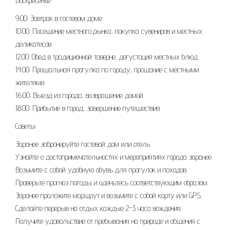
Воскресенье
9:00: Завтрак в гостевом доме.
10:00: Посещение местного рынка, покупка сувениров и местных
деликатесов.
12:00: Обед в традиционной таверне, дегустация местных блюд.
14:00: Прощальная прогулка по городу, прощание с местными
жителями.
16:00: Выезд из города, возвращение домой.
18:00: Прибытие в город, завершение путешествия.
Советы:
Заранее забронируйте гостевой дом или отель.
Узнайте о достопримечательностях и мероприятиях города заранее.
Возьмите с собой удобную обувь для прогулок и походов.
Проверьте прогноз погоды и оденьтесь соответствующим образом.
Заранее проложите маршрут и возьмите с собой карту или GPS.
Сделайте перерыв на отдых каждые 2-3 часа вождения.
Получите удовольствие от пребывания на природе и общения с