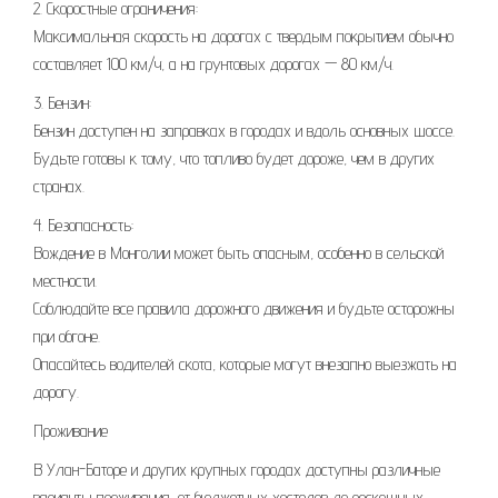
2. Скоростные ограничения:
Максимальная скорость на дорогах с твердым покрытием обычно
составляет 100 км/ч, а на грунтовых дорогах — 80 км/ч.
3. Бензин:
Бензин доступен на заправках в городах и вдоль основных шоссе.
Будьте готовы к тому, что топливо будет дороже, чем в других
странах.
4. Безопасность:
Вождение в Монголии может быть опасным, особенно в сельской
местности.
Соблюдайте все правила дорожного движения и будьте осторожны
при обгоне.
Опасайтесь водителей скота, которые могут внезапно выезжать на
дорогу.
Проживание
В Улан-Баторе и других крупных городах доступны различные
варианты проживания, от бюджетных хостелов до роскошных