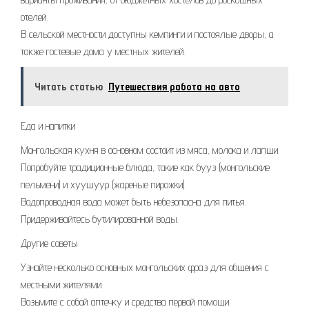
отелей.
В сельской местности доступны кемпинги и постоялые дворы, а
также гостевые дома у местных жителей.
Читать статью
Путешествия работа на авто
Еда и напитки
Монгольская кухня в основном состоит из мяса, молока и лапши.
Попробуйте традиционные блюда, такие как бууз (монгольские
пельмени) и хуушуур (жареные пирожки).
Водопроводная вода может быть небезопасна для питья.
Придерживайтесь бутилированной воды.
Другие советы
Узнайте несколько основных монгольских фраз для общения с
местными жителями.
Возьмите с собой аптечку и средства первой помощи.