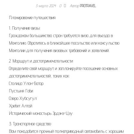
3 марта 2024
0
Автор
PROTRAVEL
Планирование путешествия
1. Получение визы:
Гражданам большинства стран требуется виза для въезда в
Монголию. Обратитесь в ближайшее посольство или консульство
Монголии для получения визовых требований и заявлений.
2. Маршрут и достопримечательности:
Определите свой маршрут и запланируйте посещение основных
достопримечательностей, таких как:
Столица Улан-Батор
Пустыня Гоби
Озеро Хубсугул
Хребет Алтай
Исторический монастырь Эрдэнэ-Цзу
3. Транспортное средство:
Вам понадобится прочный полноприводный автомобиль с хорошим