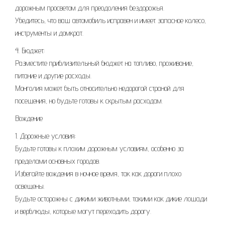
дорожным просветом для преодоления бездорожья.
Убедитесь, что ваш автомобиль исправен и имеет запасное колесо,
инструменты и домкрат.
4. Бюджет:
Разместите приблизительный бюджет на топливо, проживание,
питание и другие расходы.
Монголия может быть относительно недорогой страной для
посещения, но будьте готовы к скрытым расходам.
Вождение
1. Дорожные условия:
Будьте готовы к плохим дорожным условиям, особенно за
пределами основных городов.
Избегайте вождения в ночное время, так как дороги плохо
освещены.
Будьте осторожны с дикими животными, такими как дикие лошади
и верблюды, которые могут переходить дорогу.