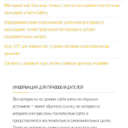
Ювелирный мир Таиланда: почему стоит воспользоваться бесплатным
трансфером в Gems Gallery
Формирование основ педагогической деятельности в процессе
прохождения летней педагогической практики в детских
оздоровительных центрах
Курс AFF для новичка: как устроено обучение самостоятельным
прыжкам
Где искать дешёвые туры: восемь сервисов, фильтры и ошибки
ИНФОРМАЦИЯ ДЛЯ ПРАВООБЛАДАТЕЛЕЙ
Все материалы на данном сайте взяты из открытых
источников — имеют обратную ссылку на материал в
интернете или присланы посетителями сайта и
предоставляются исключительно в ознакомительных целях.
Права на материалы принадлежат их владельцам.