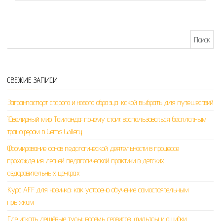
Найти:
СВЕЖИЕ ЗАПИСИ
Загранпаспорт старого и нового образца: какой выбрать для путешествий
Ювелирный мир Таиланда: почему стоит воспользоваться бесплатным
трансфером в Gems Gallery
Формирование основ педагогической деятельности в процессе
прохождения летней педагогической практики в детских
оздоровительных центрах
Курс AFF для новичка: как устроено обучение самостоятельным
прыжкам
Где искать дешёвые туры: восемь сервисов, фильтры и ошибки