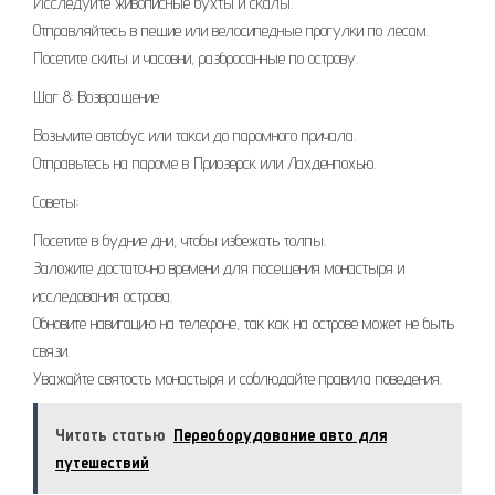
Исследуйте живописные бухты и скалы.
Отправляйтесь в пешие или велосипедные прогулки по лесам.
Посетите скиты и часовни, разбросанные по острову.
Шаг 8: Возвращение
Возьмите автобус или такси до паромного причала.
Отправьтесь на пароме в Приозерск или Лахденпохью.
Советы:
Посетите в будние дни, чтобы избежать толпы.
Заложите достаточно времени для посещения монастыря и
исследования острова.
Обновите навигацию на телефоне, так как на острове может не быть
связи.
Уважайте святость монастыря и соблюдайте правила поведения.
Читать статью
Переоборудование авто для
путешествий