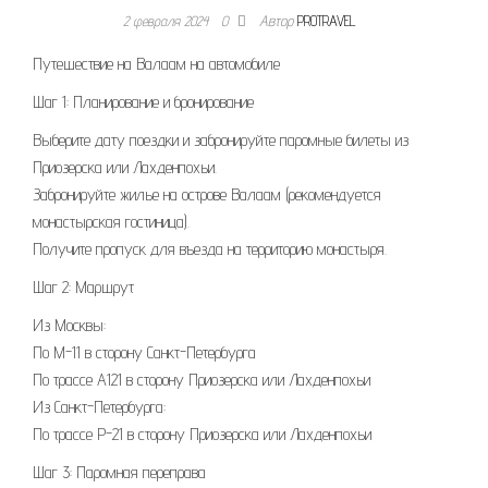
2 февраля 2024
0
Автор
PROTRAVEL
Путешествие на Валаам на автомобиле
Шаг 1: Планирование и бронирование
Выберите дату поездки и забронируйте паромные билеты из
Приозерска или Лахденпохьи.
Забронируйте жилье на острове Валаам (рекомендуется
монастырская гостиница).
Получите пропуск для въезда на территорию монастыря.
Шаг 2: Маршрут
Из Москвы:
По М-11 в сторону Санкт-Петербурга
По трассе А121 в сторону Приозерска или Лахденпохьи
Из Санкт-Петербурга:
По трассе Р-21 в сторону Приозерска или Лахденпохьи
Шаг 3: Паромная переправа