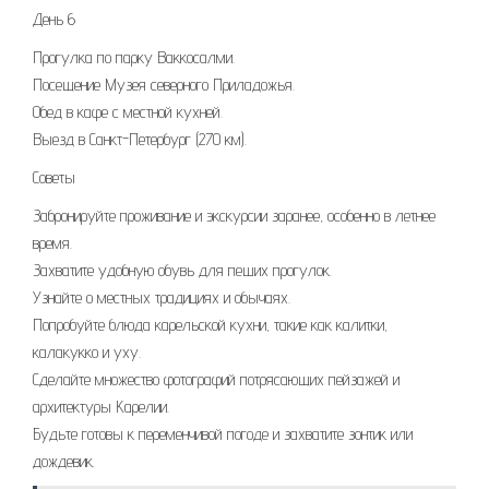
День 6
Прогулка по парку Ваккосалми.
Посещение Музея северного Приладожья.
Обед в кафе с местной кухней.
Выезд в Санкт-Петербург (270 км).
Советы
Забронируйте проживание и экскурсии заранее, особенно в летнее
время.
Захватите удобную обувь для пеших прогулок.
Узнайте о местных традициях и обычаях.
Попробуйте блюда карельской кухни, такие как калитки,
калакукко и уху.
Сделайте множество фотографий потрясающих пейзажей и
архитектуры Карелии.
Будьте готовы к переменчивой погоде и захватите зонтик или
дождевик.