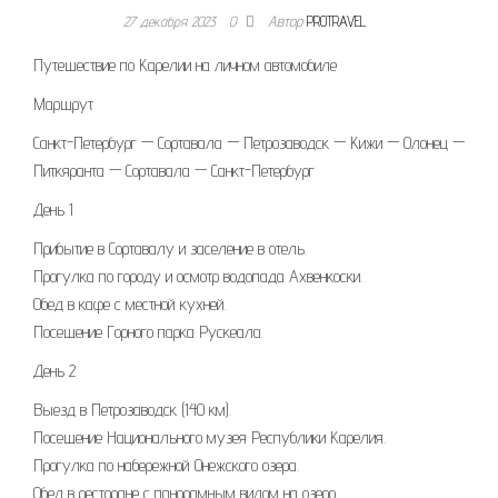
27 декабря 2023
0
Автор
PROTRAVEL
Путешествие по Карелии на личном автомобиле
Маршрут
Санкт-Петербург — Сортавала — Петрозаводск — Кижи — Олонец —
Питкяранта — Сортавала — Санкт-Петербург
День 1
Прибытие в Сортавалу и заселение в отель.
Прогулка по городу и осмотр водопада Ахвенкоски.
Обед в кафе с местной кухней.
Посещение Горного парка Рускеала.
День 2
Выезд в Петрозаводск (140 км).
Посещение Национального музея Республики Карелия.
Прогулка по набережной Онежского озера.
Обед в ресторане с панорамным видом на озеро.