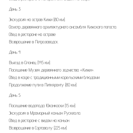
День 3
Экскурсия на остров Кижи (80 км).
Осмотр деревянного архитектурного ансамбля Кижского погоста.
Обед в ресторане на острове.
Возвращение в Петрозаводск.
День 4
Выезд в Олонец (145 км).
Посещение Музея деревянного зодчества «Кижи».
Обед в кафе с традиционными карельскими блюдами.
Продолжение пути в Питкяранту (80 км).
День 5
Посещение водопада Юканкоски (15 км).
Экскурсия в Мраморный каньон Рускеала.
Обед в ресторане с видом на каньон.
Возвращение в Сортавалу (225 км).