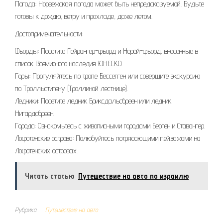
Погода: Норвежская погода может быть непредсказуемой. Будьте
готовы к дождю, ветру и прохладе, даже летом.
Достопримечательности:
Фьорды: Посетите Гейрангер-фьорд и Нерёй-фьорд, внесенные в
список Всемирного наследия ЮНЕСКО.
Горы: Прогуляйтесь по тропе Бессегген или совершите экскурсию
по Тролльстигену (Троллиной лестнице).
Ледники: Посетите ледник Бриксдальсбреен или ледник
Нигардсбреен.
Города: Ознакомьтесь с живописными городами Берген и Ставангер.
Лофотенские острова: Полюбуйтесь потрясающими пейзажами на
Лофотенских островах.
Читать статью
Путешествие на авто по израилю
Рубрика
Путешествие на авто