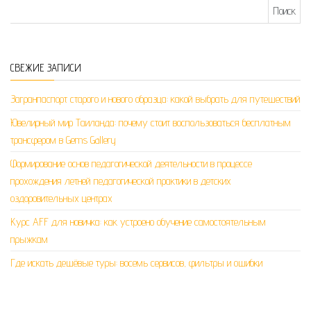
Найти:
СВЕЖИЕ ЗАПИСИ
Загранпаспорт старого и нового образца: какой выбрать для путешествий
Ювелирный мир Таиланда: почему стоит воспользоваться бесплатным
трансфером в Gems Gallery
Формирование основ педагогической деятельности в процессе
прохождения летней педагогической практики в детских
оздоровительных центрах
Курс AFF для новичка: как устроено обучение самостоятельным
прыжкам
Где искать дешёвые туры: восемь сервисов, фильтры и ошибки