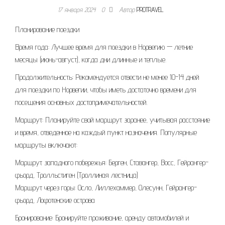
17 января 2024
0
Автор
PROTRAVEL
Планирование поездки
Время года: Лучшее время для поездки в Норвегию — летние
месяцы (июнь-август), когда дни длинные и теплые.
Продолжительность: Рекомендуется отвести не менее 10-14 дней
для поездки по Норвегии, чтобы иметь достаточно времени для
посещения основных достопримечательностей.
Маршрут: Планируйте свой маршрут заранее, учитывая расстояние
и время, отведенное на каждый пункт назначения. Популярные
маршруты включают:
Маршрут западного побережья: Берген, Ставангер, Восс, Гейрангер-
фьорд, Тролльстиген (Троллиная лестница)
Маршрут через горы: Осло, Лиллехаммер, Олесунн, Гейрангер-
фьорд, Лофотенские острова
Бронирование: Бронируйте проживание, аренду автомобилей и