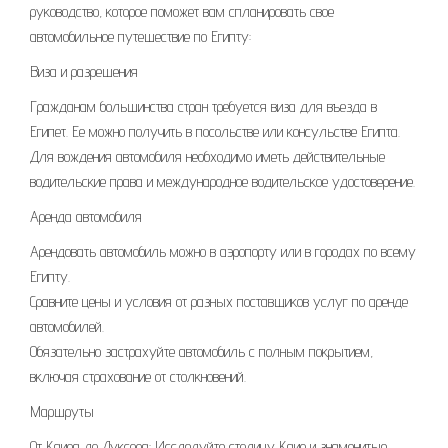
руководство, которое поможет вам спланировать свое
автомобильное путешествие по Египту:
Виза и разрешения
Гражданам большинства стран требуется виза для въезда в
Египет. Ее можно получить в посольстве или консульстве Египта.
Для вождения автомобиля необходимо иметь действительные
водительские права и международное водительское удостоверение.
Аренда автомобиля
Арендовать автомобиль можно в аэропорту или в городах по всему
Египту.
Сравните цены и условия от разных поставщиков услуг по аренде
автомобилей.
Обязательно застрахуйте автомобиль с полным покрытием,
включая страхование от столкновений.
Маршруты
От Каира до Луксора: Исследуйте столицу Каир и знаменитые