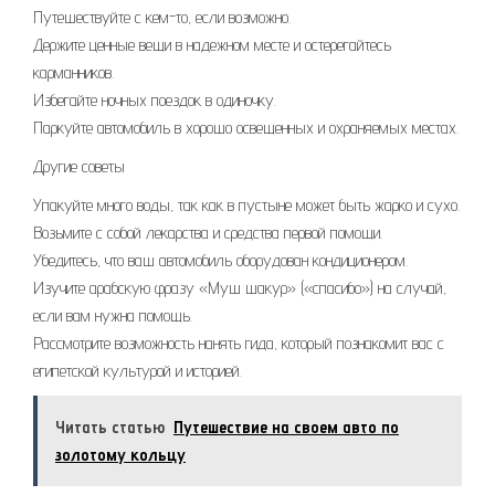
Путешествуйте с кем-то, если возможно.
Держите ценные вещи в надежном месте и остерегайтесь
карманников.
Избегайте ночных поездок в одиночку.
Паркуйте автомобиль в хорошо освещенных и охраняемых местах.
Другие советы
Упакуйте много воды, так как в пустыне может быть жарко и сухо.
Возьмите с собой лекарства и средства первой помощи.
Убедитесь, что ваш автомобиль оборудован кондиционером.
Изучите арабскую фразу «Муш шакур» («спасибо») на случай,
если вам нужна помощь.
Рассмотрите возможность нанять гида, который познакомит вас с
египетской культурой и историей.
Читать статью
Путешествие на своем авто по
золотому кольцу