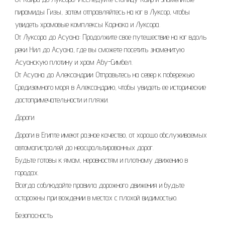
пирамиды Гизы, затем отправляйтесь на юг в Луксор, чтобы
увидеть храмовые комплексы Карнака и Луксора.
От Луксора до Асуана: Продолжите свое путешествие на юг вдоль
реки Нил до Асуана, где вы сможете посетить знаменитую
Асуанскую плотину и храм Абу-Симбел.
От Асуана до Александрии: Отправьтесь на север к побережью
Средиземного моря в Александрию, чтобы увидеть ее исторические
достопримечательности и пляжи.
Дороги
Дороги в Египте имеют разное качество, от хорошо обслуживаемых
автомагистралей до неасфальтированных дорог.
Будьте готовы к ямам, неровностям и плотному движению в
городах.
Всегда соблюдайте правила дорожного движения и будьте
осторожны при вождении в местах с плохой видимостью.
Безопасность