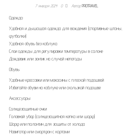
7 января 2024
0
Автор
PROTRAVEL
Одежда:
Удобная и дышащая одежда для вождения (спортивные штаны,
футболки)
Удобная обувь без каблука
Слои одежды для регулировки температуры в салоне
Дождевик или зонтик на случай непогоды
Обувь:
Удобные кроссовки или мокасины с плоской подошвой
Избегайте обуви на каблуке или скользкой подошве
Аксессуары:
Солнцезащитные очки
Головной убор (солнцезащитная кепка или шарф)
Шарф или палантин для защиты от холода
Навигатор или смартфон с картами