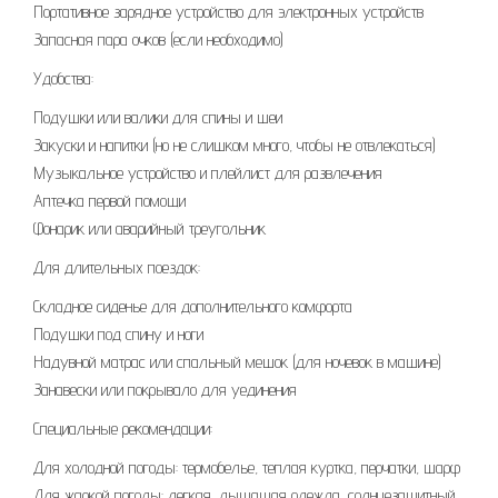
Портативное зарядное устройство для электронных устройств
Запасная пара очков (если необходимо)
Удобства:
Подушки или валики для спины и шеи
Закуски и напитки (но не слишком много, чтобы не отвлекаться)
Музыкальное устройство и плейлист для развлечения
Аптечка первой помощи
Фонарик или аварийный треугольник
Для длительных поездок:
Складное сиденье для дополнительного комфорта
Подушки под спину и ноги
Надувной матрас или спальный мешок (для ночевок в машине)
Занавески или покрывало для уединения
Специальные рекомендации:
Для холодной погоды: термобелье, теплая куртка, перчатки, шарф
Для жаркой погоды: легкая, дышащая одежда, солнцезащитный