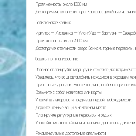
Протяженность: около 1300 км
Достопримечательности: горы Кавказа, целебные источник
Байкальское кольцо
Иркутск — Листвянка — Улан-Удэ — Баргузин — Северо
Протяженность: около 2000 км
Достопримечательности: озеро Байкал, горные перевалы,
Советы по планированию
Заранее спланируйте маршрут и отметьте достопримечате
Убедитесь, что ваш автомобиль находится в хорошем техн
Приготовьте дополнительное топливо, особенно при поезд
Возьмите с собой навигатор или карты.
Упакуйте лекарства и предметы первой необходимости.
Держите ценные вещи в надежном месте.
Планируйте регулярные перерывы и отдых.
Уважайте местные обычаи и правила дорожного движения
Рекомендуемые достопримечательности