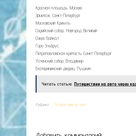
Красная площадь, Москва
Эрмитаж, Санкт-Петербург
Московский Кремль
Софийский собор, Новгород Великий
Озеро Байкал
Гора Эльбрус
Петропавловская крепость, Санкт-Петербург
Успенский собор, Владимир
Екатерининский дворец, Пушкин
Читать статью
Путешествие на авто через ка
Рубрика
Путешествие на авто
Добавить комментарий