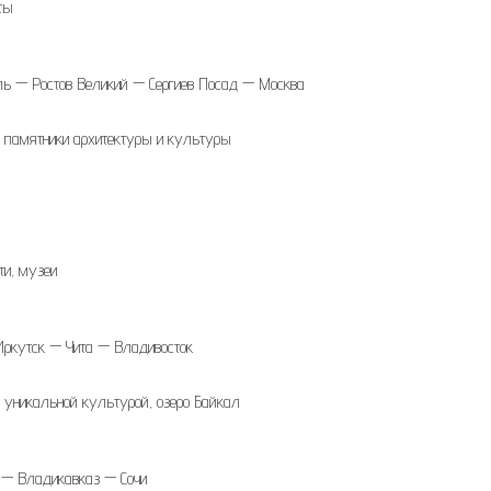
ты
 — Ростов Великий — Сергиев Посад — Москва
и, памятники архитектуры и культуры
ти, музеи
Иркутск — Чита — Владивосток
 уникальной культурой, озеро Байкал
 — Владикавказ — Сочи