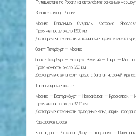
Путешествие по России на автомобиле: основные маршру
Золотое кольцо России
Москва — Владимир — Суздаль — Кострома — Ярославль
Протяженность: около 1300 км
Достопримечательности: исторические города и монастыр
Санкт-Петербург — Москва
Санкт-Петербург — Новгород Великий — Тверь — Москва
Протяженность: около 650 км
Достопримечательности: города с богатой историей, крепос
Транссибирское шоссе
Москва — Екатеринбург — Новосибирск — Красноярск — 
Протяженность: около 9200 км
Достопримечательности: природные ландшафты, города с
Кавказское шоссе
Краснодар — Ростов-на-Дону — Ставрополь — Пятигорск