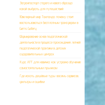
Загранпаспорт старого и нового образца:
какой выбрать для путешествий
Ювелирный мир Таиланда: почему стоит
воспользоваться бесплатным трансфером в
Gems Gallery
Формирование основ педагогической
деятельности в процессе прохождения летней
педагогической практики в детских
оздоровительных центрах
Курс AFF для новичка: как устроено обучение
самостоятельным прыжкам
Где искать дешёвые туры: восемь сервисов,
фильтры и ошибки