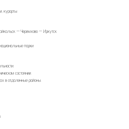
и, курорты
байкальск — Черемхово — Иркутск
 национальные парки
льности.
ическом состоянии.
ках в отдаленные районы.
.