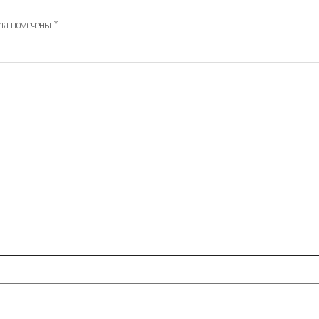
оля помечены
*