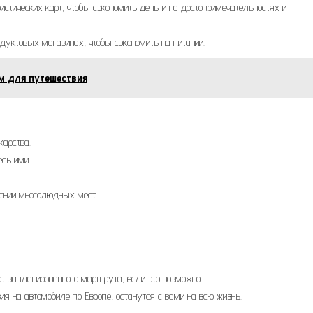
стических карт, чтобы сэкономить деньги на достопримечательностях и
дуктовых магазинах, чтобы сэкономить на питании.
м для путешествия
карства.
есь ими.
ении многолюдных мест.
т запланированного маршрута, если это возможно.
я на автомобиле по Европе, останутся с вами на всю жизнь.