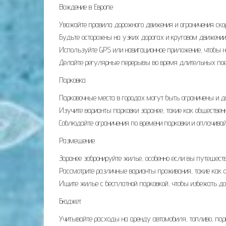
Вождение в Европе
Уважайте правила дорожного движения и ограничения скор
Будьте осторожны на узких дорогах и круговом движении
Используйте GPS или навигационное приложение, чтобы н
Делайте регулярные перерывы во время длительных пое
Парковка
Парковочные места в городах могут быть ограничены и д
Изучите варианты парковки заранее, такие как обществен
Соблюдайте ограничения по времени парковки и оплачивай
Размещение
Заранее забронируйте жилье, особенно если вы путешеств
Рассмотрите различные варианты проживания, такие как 
Ищите жилье с бесплатной парковкой, чтобы избежать д
Бюджет
Учитывайте расходы на аренду автомобиля, топливо, парк