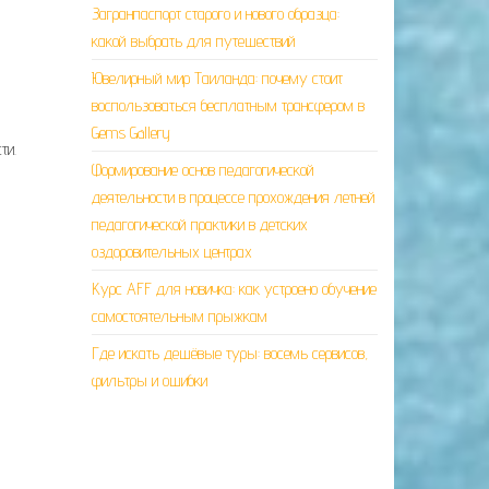
Загранпаспорт старого и нового образца:
какой выбрать для путешествий
Ювелирный мир Таиланда: почему стоит
воспользоваться бесплатным трансфером в
Gems Gallery
ти.
Формирование основ педагогической
деятельности в процессе прохождения летней
педагогической практики в детских
оздоровительных центрах
Курс AFF для новичка: как устроено обучение
самостоятельным прыжкам
Где искать дешёвые туры: восемь сервисов,
фильтры и ошибки