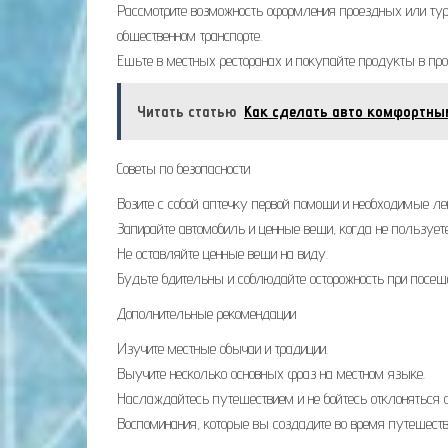
Рассмотрите возможность оформления проездных или тури
общественном транспорте.
Ешьте в местных ресторанах и покупайте продукты в про
Читать статью
Как сделать авто комфортны
Советы по безопасности
Возите с собой аптечку первой помощи и необходимые ле
Запирайте автомобиль и ценные вещи, когда не пользует
Не оставляйте ценные вещи на виду.
Будьте бдительны и соблюдайте осторожность при посещ
Дополнительные рекомендации
Изучите местные обычаи и традиции.
Выучите несколько основных фраз на местном языке.
Наслаждайтесь путешествием и не бойтесь отклоняться о
Воспоминания, которые вы создадите во время путешестви