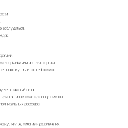
ости.
.
е заблудиться.
здок.
орогими.
ные парковки или частные гаражи.
те парковку, если это необходимо.
уете в пиковый сезон.
отели, гостевые дома или апартаменты.
ополнительных расходов.
овку, жилье, питание и развлечения.