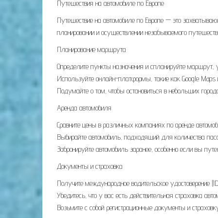
Путешествия на автомобиле по Европе
Путешествие на автомобиле по Европе — это захватывающи
планировании и осуществлении незабываемого путешеств
Планирование маршрута
Определите пункты назначения и спланируйте маршрут, 
Используйте онлайн-платформы, такие как Google Maps 
Подумайте о том, чтобы остановиться в небольших город
Аренда автомобиля
Сравните цены в различных компаниях по аренде автомоб
Выбирайте автомобиль, подходящий для количества пасса
Забронируйте автомобиль заранее, особенно если вы путе
Документы и страховка
Получите международное водительское удостоверение (ID
Убедитесь, что у вас есть действительная страховка ав
Возьмите с собой регистрационные документы и страховк