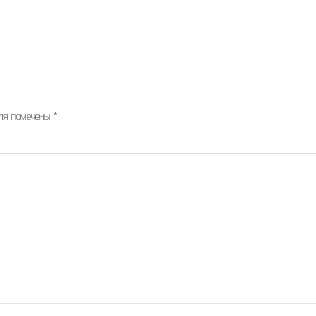
оля помечены
*