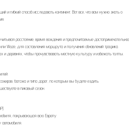
й и гибкий способ исследовать континент. Вот все, что вам нужно знать о
ия.
учитывая расстояние, время вождения и предпочитаемые достопримечательнос
или Waze, для составления маршрута и получения обновлений трафика.
ах и деревнях, чтобы прочувствовать местную культуру и избежать толпы.
илей.
жиров, багажа и типа дорог, по которым вы будете ездить.
шествуете в пиковый сезон.
P).
томобиля, покрывающая всю Европу.
у автомобиля.