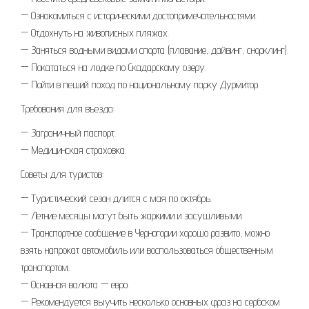
— Ознакомиться с историческими достопримечательностями.
— Отдохнуть на живописных пляжах.
— Заняться водными видами спорта (плавание, дайвинг, снорклинг).
— Покататься на лодке по Скадарскому озеру.
— Пойти в пеший поход по национальному парку Дурмитор.
Требования для въезда:
— Заграничный паспорт.
— Медицинская страховка.
Советы для туристов:
— Туристический сезон длится с мая по октябрь.
— Летние месяцы могут быть жаркими и засушливыми.
— Транспортное сообщение в Черногории хорошо развито, можно
взять напрокат автомобиль или воспользоваться общественным
транспортом.
— Основная валюта — евро.
— Рекомендуется выучить несколько основных фраз на сербском