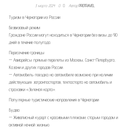
3 марта 2024
0
Автор
PROTRAVEL
Туризм в Черногории из России
Безвизовый режим:
Граждане России могут находиться в Черногории без визы до 90
дней в течение полугода.
Пересечение границы:
— Авиарейсы: прямые перелеты из Москвы, Санкт-Петербурга,
Казани и других городов России.
— Автомобиль: поездка на автомобиле возможна при наличии
действующих загранпаспортов, техпаспорта на автомобиль и
страховки «Зеленая карта».
Популярные туристические направления в Черногории:
Будва:
— Живописный курорт с красивыми пляжами, старым городом и
активной ночной жизнью.