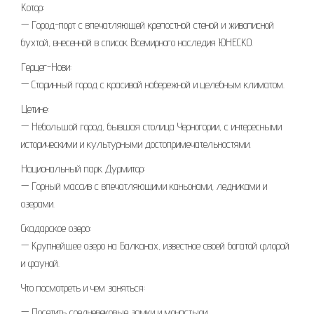
Котор:
— Город-порт с впечатляющей крепостной стеной и живописной
бухтой, внесенной в список Всемирного наследия ЮНЕСКО.
Герцег-Нови:
— Старинный город с красивой набережной и целебным климатом.
Цетине:
— Небольшой город, бывшая столица Черногории, с интересными
историческими и культурными достопримечательностями.
Национальный парк Дурмитор:
— Горный массив с впечатляющими каньонами, ледниками и
озерами.
Скадарское озеро:
— Крупнейшее озеро на Балканах, известное своей богатой флорой
и фауной.
Что посмотреть и чем заняться:
— Посетить средневековые замки и монастыри.