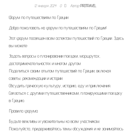
12 января 2024
0
Автор
PROTRAVEL
Форум по путешествиям по Греции
Добро пожаловать на форум по путешествиям по Греции!
Этот форум посвящен всем аспектам путешествий по Греции. Здесь
вы можете:
Задать вопросы о планировании поездки, маршрутах,
достопримечательностях и многом другом.
Поделиться своим опытом путешествий по Греции, включая
советы, рекомендации и истории.
Обсудить греческую культуру, историю, еду и приключения.
Связаться с другими путешественниками, планирующими поездку
в Грецию.
Правила форума
Будьте вежливы и уважительны ко всем участникам.
Пожалуйста, придерживайтесь темы обсуждения и не занимайтесь