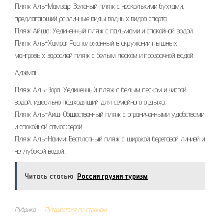
Пляж Аль-Мамзар: Зеленый пляж с несколькими бухтами,
предлагающий различные виды водных видов спорта.
Пляж Айша: Уединенный пляж с пальмами и спокойной водой.
Пляж Аль-Хамра: Расположенный в окружении пышных
мангровых зарослей пляж с белым песком и прозрачной водой.
Аджман
Пляж Аль-Зора: Уединенный пляж с белым песком и чистой
водой, идеально подходящий для семейного отдыха.
Пляж Аль-Аиш: Общественный пляж с ограниченными удобствами
и спокойной атмосферой.
Пляж Аль-Наими: Бесплатный пляж с широкой береговой линией и
неглубокой водой.
Читать статью
Россия грузия туризм
Рубрика
Путешествия по странам