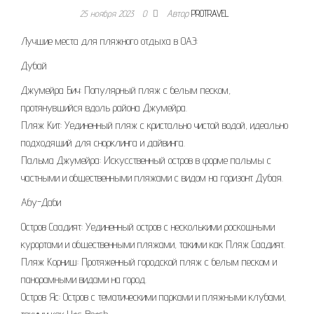
25 ноября 2023
0
Автор
PROTRAVEL
Лучшие места для пляжного отдыха в ОАЭ:
Дубай
Джумейра Бич: Популярный пляж с белым песком,
протянувшийся вдоль района Джумейра.
Пляж Кит: Уединенный пляж с кристально чистой водой, идеально
подходящий для снорклинга и дайвинга.
Пальма Джумейра: Искусственный остров в форме пальмы с
частными и общественными пляжами с видом на горизонт Дубая.
Абу-Даби
Остров Саадият: Уединенный остров с несколькими роскошными
курортами и общественными пляжами, такими как Пляж Саадият.
Пляж Корниш: Протяженный городской пляж с белым песком и
панорамными видами на город.
Остров Яс: Остров с тематическими парками и пляжными клубами,