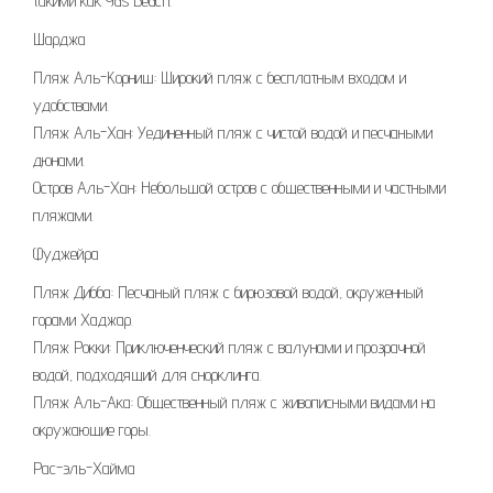
такими как Yas Beach.
Шарджа
Пляж Аль-Корниш: Широкий пляж с бесплатным входом и
удобствами.
Пляж Аль-Хан: Уединенный пляж с чистой водой и песчаными
дюнами.
Остров Аль-Хан: Небольшой остров с общественными и частными
пляжами.
Фуджейра
Пляж Дибба: Песчаный пляж с бирюзовой водой, окруженный
горами Хаджар.
Пляж Рокки: Приключенческий пляж с валунами и прозрачной
водой, подходящий для снорклинга.
Пляж Аль-Ака: Общественный пляж с живописными видами на
окружающие горы.
Рас-эль-Хайма