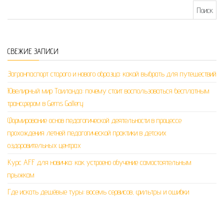
Найти:
СВЕЖИЕ ЗАПИСИ
Загранпаспорт старого и нового образца: какой выбрать для путешествий
Ювелирный мир Таиланда: почему стоит воспользоваться бесплатным
трансфером в Gems Gallery
Формирование основ педагогической деятельности в процессе
прохождения летней педагогической практики в детских
оздоровительных центрах
Курс AFF для новичка: как устроено обучение самостоятельным
прыжкам
Где искать дешёвые туры: восемь сервисов, фильтры и ошибки