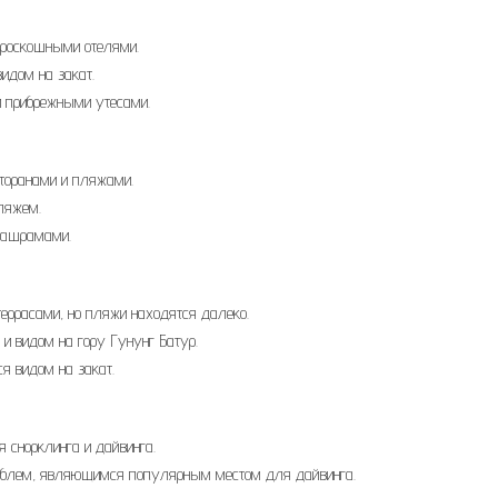
 роскошными отелями.
идом на закат.
и прибрежными утесами.
торанами и пляжами.
ляжем.
и ашрамами.
еррасами, но пляжи находятся далеко.
и видом на гору Гунунг Батур.
я видом на закат.
 снорклинга и дайвинга.
ораблем, являющимся популярным местом для дайвинга.