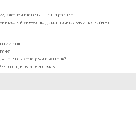
и, которые часто появляются на рассвете.
и и морской жизнью, что делает его идеальным для дайвинга.
онги и зонты.
пания.
, магазинов и достопримечательностей.
ейны, спа-центры и фитнес-залы.