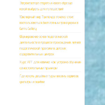
Загранпаспорт старого и нового образца:
какой выбрать для путешествий
Ювелирный мир Таиланда: почему стоит
воспользоваться бесплатным трансфером в
Gems Gallery
Формирование основ педагогической
деятельности в процессе прохождения летней
педагогической практики в детских
оздоровительных центрах
Курс AFF для новичка: как устроено обучение
самостоятельным прыжкам
Где искать дешёвые туры: восемь сервисов,
фильтры и ошибки