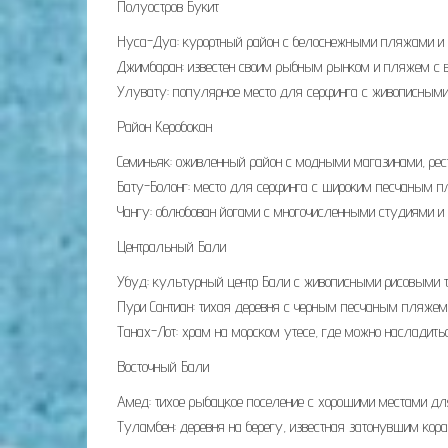
Полуостров Букит
Нуса-Дуа: курортный район с белоснежными пляжами и
Джимбаран: известен своим рыбным рынком и пляжем с в
Улувату: популярное место для серфинга с живописным
Район Керобокан
Семиньяк: оживленный район с модными магазинами, рес
Бату-Болонг: место для серфинга с широким песчаным п
Чангу: облюбован йогами с многочисленными студиями 
Центральный Бали
Убуд: культурный центр Бали с живописными рисовыми т
Пури Сантиан: тихая деревня с черным песчаным пляжем 
Танах-Лот: храм на морском утесе, где можно насладитьс
Восточный Бали
Амед: тихое рыбацкое поселение с хорошими местами для
Туламбен: деревня на берегу, известная затонувшим к