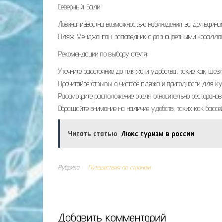
Северный Бали
Ловина: известна возможностью наблюдения за дельфинам
Пляж Менджанган: заповедник с разноцветными кораллам
Рекомендации по выбору отеля:
Уточните расстояние до пляжа и удобства, такие как шезл
Прочитайте отзывы о чистоте пляжа и пригодности для ку
Рассмотрите расположение отеля относительно ресторанов
Обращайте внимание на наличие удобств, таких как басс
Читать статью
Люкс туризм в россии
Рубрика
Путешествия по странам
Добавить комментарий