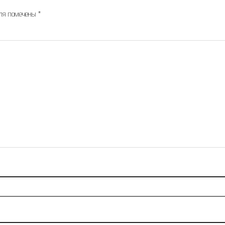
оля помечены
*