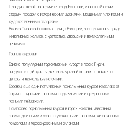
Пловдив: второй по величине город Болгарии, известный своим
старым городом с историческими зданиями, мощеными улочками и
художественными галереями.
Велико Тырново: бывшая столица Болгарии, расположенная среди
живописных холмов, с крепостью, дворцами и великолепными
церквями.
Горные курорты:
Банско: популярный горнолыжный курорт в горах Пирин,
предлагающий трассы для всех уровней катания, а также спа-
центры и термальные источники.
Боровец: еще один популярный горнолыжный курорт недалеко от
Софии, с широкими трассами, подъемниками и прекрасными
горными пейзажами.
Пампорово: горнолыжный курорт в горах Родопы, известный
своими длинными и хорошо ухоженными трассами, живописными
гондолами и террасированными склонами.