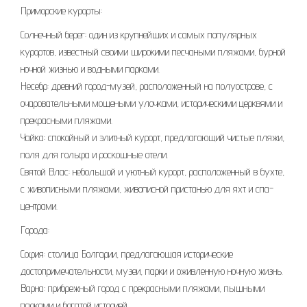
Приморские курорты:
Солнечный берег: один из крупнейших и самых популярных
курортов, известный своими широкими песчаными пляжами, бурной
ночной жизнью и водными парками.
Несебр: древний город-музей, расположенный на полуострове, с
очаровательными мощеными улочками, историческими церквями и
прекрасными пляжами.
Чайка: спокойный и элитный курорт, предлагающий чистые пляжи,
поля для гольфа и роскошные отели.
Святой Влас: небольшой и уютный курорт, расположенный в бухте,
с живописными пляжами, живописной пристанью для яхт и спа-
центрами.
Города:
София: столица Болгарии, предлагающая исторические
достопримечательности, музеи, парки и оживленную ночную жизнь.
Варна: прибрежный город с прекрасными пляжами, пышными
парками и богатой историей.