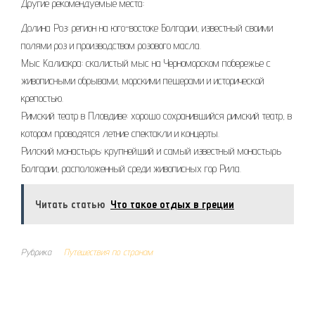
Другие рекомендуемые места:
Долина Роз: регион на юго-востоке Болгарии, известный своими
полями роз и производством розового масла.
Мыс Калиакра: скалистый мыс на Черноморском побережье с
живописными обрывами, морскими пещерами и исторической
крепостью.
Римский театр в Пловдиве: хорошо сохранившийся римский театр, в
котором проводятся летние спектакли и концерты.
Рилский монастырь: крупнейший и самый известный монастырь
Болгарии, расположенный среди живописных гор Рила.
Читать статью
Что такое отдых в греции
Рубрика
Путешествия по странам