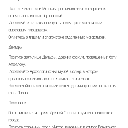
Посетите монастыри Метеоры, расположенные на вершинах
огромных скальных образований.
Исследуйте пешеходные тропы, ведущие к живописным
смотровым площадкам.
Окунитесь в тишину и спокойствие отдаленных монастырей.
Дельфы
Посетите святилище Дельфы, древний оракул, посвященный богу
Аполлону.
Исследуйте Археологический музей Дельф, в котором
представлено множество артефактов с этого места.
Наслаждайтесь живописными пешеходными тропами по склонам
горы Парнас.
Пелопоннес
Ознакомьтесь с историей Древней Спарты в руинах спартанского
города.
Посетите старинный город Мистра, внесенный в список Всемирного