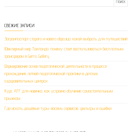
СВЕЖИЕ ЗАПИСИ
Загранпаспорт старого и нового образца: какой выбрать для путешествий
Ювелирный мир Таиланда: почему стоит воспользоваться бесплатным
трансфером в Gems Gallery
Формирование основ педагогической деятельности в процессе
прохождения летней педагогической практики в детских
оздоровительных центрах
Курс AFF для новичка: как устроено обучение самостоятельным
прыжкам
Где искать дешёвые туры: восемь сервисов, фильтры и ошибки