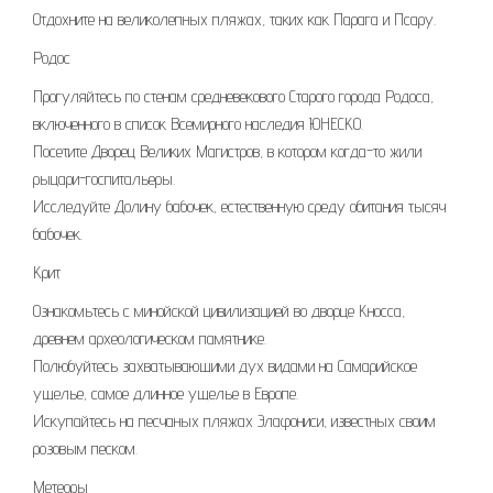
Отдохните на великолепных пляжах, таких как Парага и Псару.
Родос
Прогуляйтесь по стенам средневекового Старого города Родоса,
включенного в список Всемирного наследия ЮНЕСКО.
Посетите Дворец Великих Магистров, в котором когда-то жили
рыцари-госпитальеры.
Исследуйте Долину бабочек, естественную среду обитания тысяч
бабочек.
Крит
Ознакомьтесь с минойской цивилизацией во дворце Кносса,
древнем археологическом памятнике.
Полюбуйтесь захватывающими дух видами на Самарийское
ущелье, самое длинное ущелье в Европе.
Искупайтесь на песчаных пляжах Элафониси, известных своим
розовым песком.
Метеоры