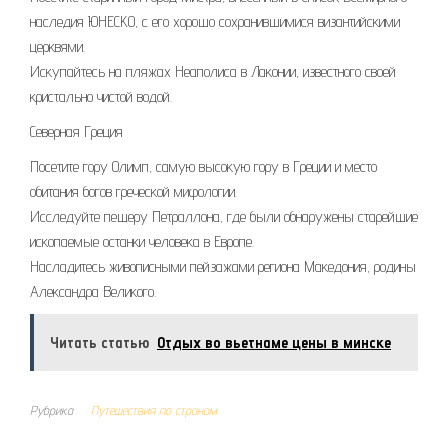
наследия ЮНЕСКО, с его хорошо сохранившимися византийскими
церквями.
Искупайтесь на пляжах Неаполиса в Лаконии, известного своей
кристально чистой водой.
Северная Греция
Посетите гору Олимп, самую высокую гору в Греции и место
обитания богов греческой мифологии.
Исследуйте пещеру Петраллона, где были обнаружены старейшие
ископаемые останки человека в Европе.
Насладитесь живописными пейзажами региона Македония, родины
Александра Великого.
Читать статью
Отдых во вьетнаме цены в минске
Рубрика
Путешествия по странам