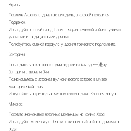
Афины
Посетите Акрополь, древнюю цитадель, в которой находится
Парфенон.
Исследуйте старый город Плака, очаровательный район с узкими
улочками и традиционными домами.
Полюбуйтесь сменой караула у здания греческого парламента.
Санторини
Насладитесь захватывающими видами на кальде一邊ру
Санторини с деревни Ойя.
Познакомьтесь с историей вулканического острова в музее
доисторической Тэры.
Искупайтесь в кристально чистых водах пляжа Красная лагуна.
Миконос
Посетите знаменитые ветряные мельницы на холме Хора.
Исследуйте Маленькую Венецию, живописный район с домами на
воде.